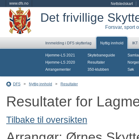
www.dfs.no
Nettstedskart
Det frivillige Skyt
Forsvar, sport 
Innmelding i DFS skytterlag
Nyttig innhold
IKT
Hjemme-LS 2021
Skytebaneguide
Samla
Hjemme-LS 2020
Resultater
Norges
Arrangementer
350-klubben
Søk
DFS
>
Nyttig innhold
>
Resultater
Resultater for Lagm
Tilbake til oversikten
Arrangør: Ørnes Skytt