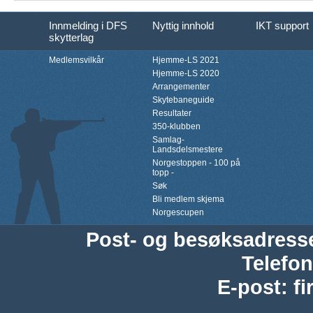
Innmelding i DFS
Nyttig innhold
IKT support
skytterlag
Medlemsvilkår
Hjemme-LS 2021
Hjemme-LS 2020
Arrangementer
Skytebaneguide
Resultater
350-klubben
Samlag-
Landsdelsmestere
Norgestoppen - 100 på
topp -
Søk
Bli medlem skjema
Norgescupen
Post- og besøksadress
Telefon
E-post
:
f