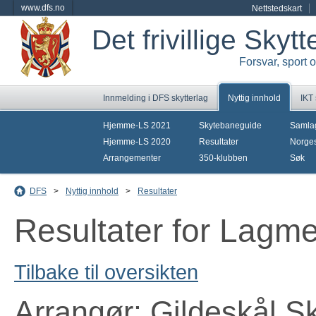
www.dfs.no
Nettstedskart
Det frivillige Skyt
Forsvar, sport 
Innmelding i DFS skytterlag
Nyttig innhold
IKT
Hjemme-LS 2021
Skytebaneguide
Samla
Hjemme-LS 2020
Resultater
Norges
Arrangementer
350-klubben
Søk
DFS
>
Nyttig innhold
>
Resultater
Resultater for Lagm
Tilbake til oversikten
Arrangør: Gildeskål Sk