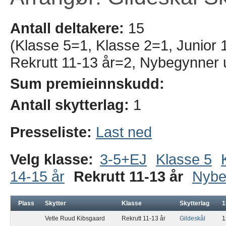
Antall deltakere:
15
(Klasse 5=1, Klasse 2=1, Junior 1
Rekrutt 11-13 år=2, Nybegynner 
Sum premieinnskudd:
Antall skytterlag:
1
Presseliste:
Last ned
Velg klasse:
3-5+EJ
Klasse 5
14-15 år
Rekrutt 11-13 år
Nybe
Plass
Skytter
Klasse
Skytterlag
1
Vetle Ruud Kibsgaard
Rekrutt 11-13 år
Gildeskål
1