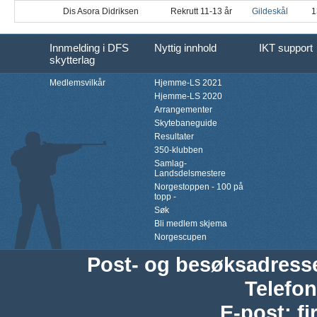
Dis Asora Didriksen
Rekrutt 11-13 år
Gildeskål
1
Innmelding i DFS
Nyttig innhold
IKT support
skytterlag
Medlemsvilkår
Hjemme-LS 2021
Hjemme-LS 2020
Arrangementer
Skytebaneguide
Resultater
350-klubben
Samlag-
Landsdelsmestere
Norgestoppen - 100 på
topp -
Søk
Bli medlem skjema
Norgescupen
Post- og besøksadress
Telefon
E-post
:
f