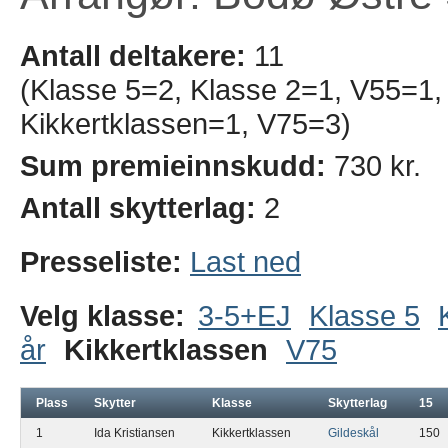
Antall deltakere:
11
(Klasse 5=2, Klasse 2=1, V55=1, 
Kikkertklassen=1, V75=3)
Sum premieinnskudd:
730 kr.
Antall skytterlag:
2
Presseliste:
Last ned
Velg klasse:
3-5+EJ
Klasse 5
år
Kikkertklassen
V75
Plass
Skytter
Klasse
Skytterlag
15
1
Ida Kristiansen
Kikkertklassen
Gildeskål
150