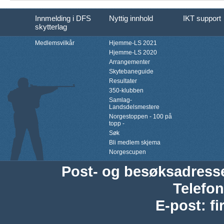
Innmelding i DFS
Nyttig innhold
IKT support
skytterlag
Medlemsvilkår
Hjemme-LS 2021
Hjemme-LS 2020
Arrangementer
Skytebaneguide
Resultater
350-klubben
Samlag-
Landsdelsmestere
Norgestoppen - 100 på
topp -
Søk
Bli medlem skjema
Norgescupen
Post- og besøksadress
Telefon
E-post
:
f