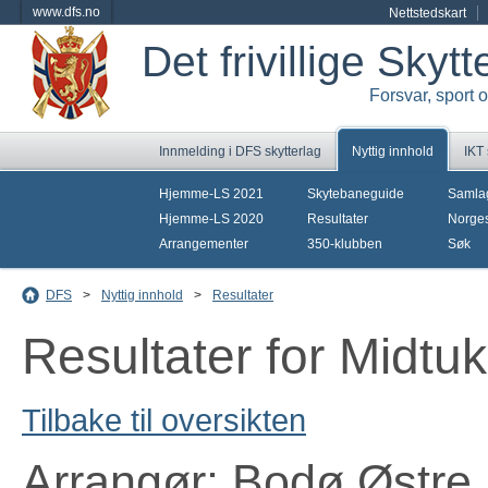
www.dfs.no
Nettstedskart
Det frivillige Skyt
Forsvar, sport 
Innmelding i DFS skytterlag
Nyttig innhold
IKT
Hjemme-LS 2021
Skytebaneguide
Samla
Hjemme-LS 2020
Resultater
Norges
Arrangementer
350-klubben
Søk
DFS
>
Nyttig innhold
>
Resultater
Resultater for Midt
Tilbake til oversikten
Arrangør: Bodø Østre 