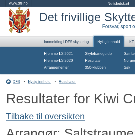
www.dfs.no
Nettstedskart
Det frivillige Skyt
Forsvar, sport 
Innmelding i DFS skytterlag
Nyttig innhold
IKT
Hjemme-LS 2021
Skytebaneguide
Samla
Hjemme-LS 2020
Resultater
Norges
Arrangementer
350-klubben
Søk
DFS
>
Nyttig innhold
>
Resultater
Resultater for Kiwi 
Tilbake til oversikten
Arrangør: Saltstraume