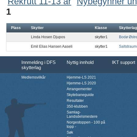
Rekrutt 11-13 år
Nybegynner u
1
Plass
Skytter
Klasse
Skytterlag
Linda Hosen Djupos
skytter1
Bodø Østr
Emil Elias Hansen Aaseli
skytter1
Saltstrau
Innmelding i DFS
Nyttig innhold
IKT support
skytterlag
Medlemsvilkår
Hjemme-LS 2021
Hjemme-LS 2020
Arrangementer
Skytebaneguide
Resultater
350-klubben
Samlag-
Landsdelsmestere
Norgestoppen - 100 på
topp -
Søk