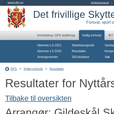
www.dfs.no
Nettstedskart
Det frivillige Skyt
Forsvar, sport 
Innmelding i DFS skytterlag
Nyttig innhold
IKT
Hjemme-LS 2021
Skytebaneguide
Samla
Hjemme-LS 2020
Resultater
Norges
Arrangementer
350-klubben
Søk
DFS
>
Nyttig innhold
>
Resultater
Resultater for Nyttår
Tilbake til oversikten
Arrangør: Gildeskål Sk