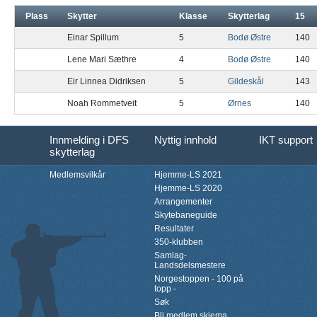
Plass
Skytter
Klasse
Skytterlag
15
Einar Spillum
5
Bodø Østre
140
Lene Mari Sæthre
4
Bodø Østre
140
Eir Linnea Didriksen
5
Gildeskål
143
Noah Rommetveit
5
Ørnes
140
Innmelding i DFS
Nyttig innhold
IKT support
skytterlag
Medlemsvilkår
Hjemme-LS 2021
Hjemme-LS 2020
Arrangementer
Skytebaneguide
Resultater
350-klubben
Samlag-
Landsdelsmestere
Norgestoppen - 100 på
topp -
Søk
Bli medlem skjema