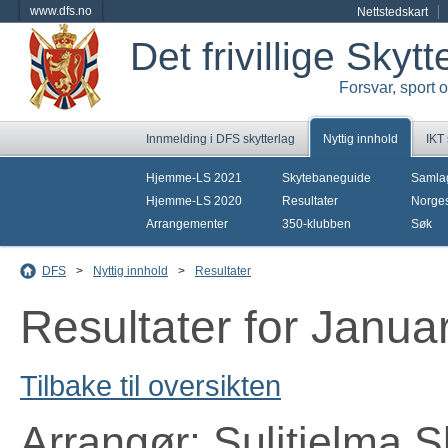
www.dfs.no
Nettstedskart
Det frivillige Skyt
Forsvar, sport 
Innmelding i DFS skytterlag
Nyttig innhold
IKT
Hjemme-LS 2021
Skytebaneguide
Samla
Hjemme-LS 2020
Resultater
Norges
Arrangementer
350-klubben
Søk
DFS
>
Nyttig innhold
>
Resultater
Resultater for Janua
Tilbake til oversikten
Arrangør: Sulitjelma S