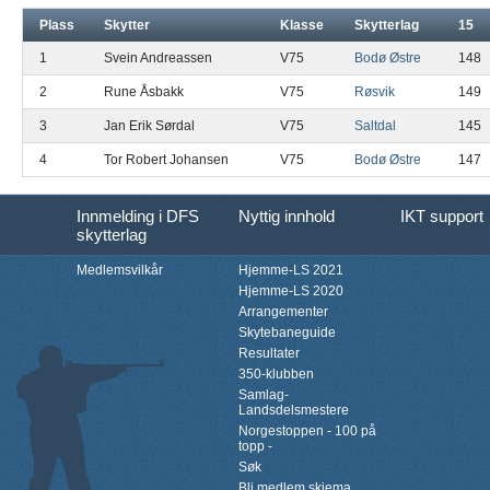
Plass
Skytter
Klasse
Skytterlag
15
1
Svein Andreassen
V75
Bodø Østre
148
2
Rune Åsbakk
V75
Røsvik
149
3
Jan Erik Sørdal
V75
Saltdal
145
4
Tor Robert Johansen
V75
Bodø Østre
147
Innmelding i DFS
Nyttig innhold
IKT support
skytterlag
Medlemsvilkår
Hjemme-LS 2021
Hjemme-LS 2020
Arrangementer
Skytebaneguide
Resultater
350-klubben
Samlag-
Landsdelsmestere
Norgestoppen - 100 på
topp -
Søk
Bli medlem skjema