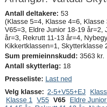
Antall deltakere:
53
(Klasse 5=4, Klasse 4=6, Klasse
V65=3, Eldre Junior 18-19 år=2, J
år=3, Rekrutt 11-13 år=4, Nybeg
Kikkertklassen=1, Skytterklasse 
Sum premieinnskudd:
3563 kr.
Antall skytterlag:
18
Presseliste:
Last ned
Velg klasse:
2-5+V55+EJ
Klass
Klasse 1
V55
V65
Eldre Junior