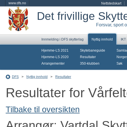
www.dfs.no
Nettstedskart
Det frivillige Skyt
Forsvar, sport 
Innmelding i DFS skytterlag
Nyttig innhold
IKT
Hjemme-LS 2021
Skytebaneguide
Samla
Hjemme-LS 2020
Resultater
Norges
Arrangementer
350-klubben
Søk
DFS
>
Nyttig innhold
>
Resultater
Resultater for Vårfe
Tilbake til oversikten
Arrangør: Vartdal Skyt