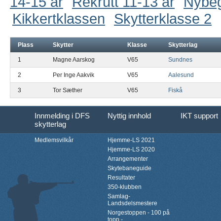
14-15 år
Rekrutt 11-13 år
Nybe
Kikkertklassen
Skytterklasse 2
Plass
Skytter
Klasse
Skytterlag
1
Magne Aarskog
V65
Sundnes
2
Per Inge Aakvik
V65
Aalesund
3
Tor Sæther
V65
Fiskå
Innmelding i DFS
Nyttig innhold
IKT support
skytterlag
Medlemsvilkår
Hjemme-LS 2021
Hjemme-LS 2020
Arrangementer
Skytebaneguide
Resultater
350-klubben
Samlag-
Landsdelsmestere
Norgestoppen - 100 på
topp -