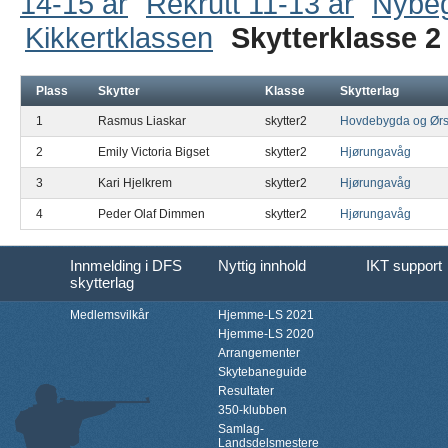
14-15 år
Rekrutt 11-13 år
Nybe
Kikkertklassen
Skytterklasse 2
Plass
Skytter
Klasse
Skytterlag
1
Rasmus Liaskar
skytter2
Hovdebygda og Ørs
2
Emily Victoria Bigset
skytter2
Hjørungavåg
3
Kari Hjelkrem
skytter2
Hjørungavåg
4
Peder Olaf Dimmen
skytter2
Hjørungavåg
Innmelding i DFS
Nyttig innhold
IKT support
skytterlag
Medlemsvilkår
Hjemme-LS 2021
Hjemme-LS 2020
Arrangementer
Skytebaneguide
Resultater
350-klubben
Samlag-
Landsdelsmestere