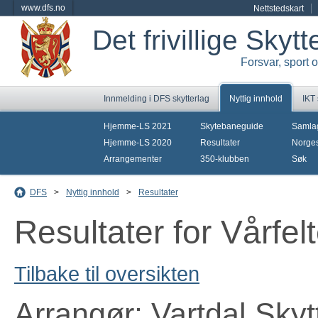
www.dfs.no
Nettstedskart
Det frivillige Skyt
Forsvar, sport 
Innmelding i DFS skytterlag
Nyttig innhold
IKT
Hjemme-LS 2021
Skytebaneguide
Samla
Hjemme-LS 2020
Resultater
Norges
Arrangementer
350-klubben
Søk
DFS
>
Nyttig innhold
>
Resultater
Resultater for Vårfe
Tilbake til oversikten
Arrangør: Vartdal Skyt