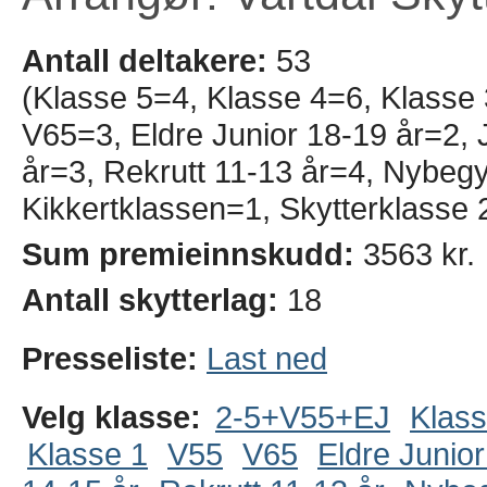
Antall deltakere:
53
(Klasse 5=4, Klasse 4=6, Klasse
V65=3, Eldre Junior 18-19 år=2, J
år=3, Rekrutt 11-13 år=4, Nybeg
Kikkertklassen=1, Skytterklasse 
Sum premieinnskudd:
3563 kr.
Antall skytterlag:
18
Presseliste:
Last ned
Velg klasse:
2-5+V55+EJ
Klass
Klasse 1
V55
V65
Eldre Junior