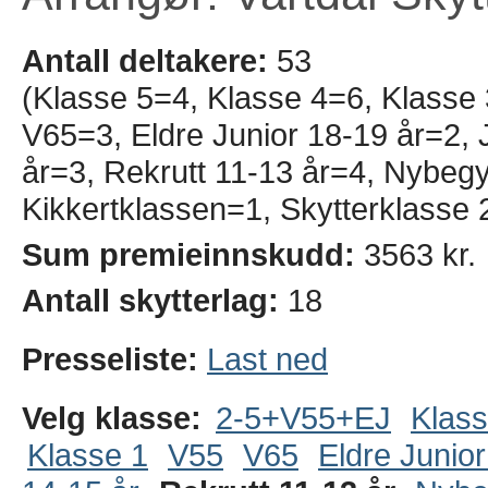
Antall deltakere:
53
(Klasse 5=4, Klasse 4=6, Klasse
V65=3, Eldre Junior 18-19 år=2, J
år=3, Rekrutt 11-13 år=4, Nybeg
Kikkertklassen=1, Skytterklasse 
Sum premieinnskudd:
3563 kr.
Antall skytterlag:
18
Presseliste:
Last ned
Velg klasse:
2-5+V55+EJ
Klass
Klasse 1
V55
V65
Eldre Junior