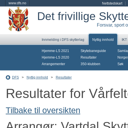
www.dfs.no
Nettstedskart
Det frivillige Skyt
Forsvar, sport 
Innmelding i DFS skytterlag
Nyttig innhold
IKT
Hjemme-LS 2021
Skytebaneguide
Samla
Hjemme-LS 2020
Resultater
Norges
Arrangementer
350-klubben
Søk
DFS
>
Nyttig innhold
>
Resultater
Resultater for Vårfe
Tilbake til oversikten
Arrangør: Vartdal Skyt