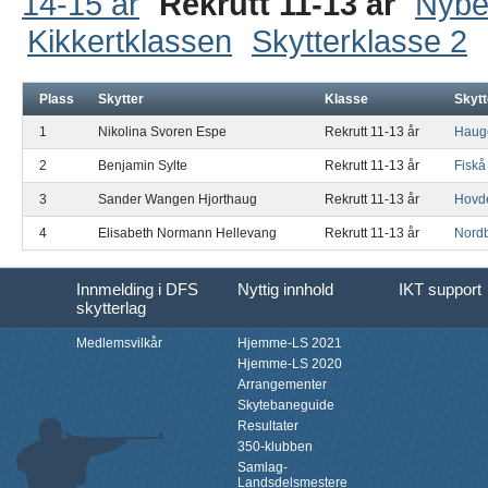
14-15 år
Rekrutt 11-13 år
Nybe
Kikkertklassen
Skytterklasse 2
Plass
Skytter
Klasse
Skytt
1
Nikolina Svoren Espe
Rekrutt 11-13 år
Haug
2
Benjamin Sylte
Rekrutt 11-13 år
Fiskå
3
Sander Wangen Hjorthaug
Rekrutt 11-13 år
Hovd
4
Elisabeth Normann Hellevang
Rekrutt 11-13 år
Nord
Innmelding i DFS
Nyttig innhold
IKT support
skytterlag
Medlemsvilkår
Hjemme-LS 2021
Hjemme-LS 2020
Arrangementer
Skytebaneguide
Resultater
350-klubben
Samlag-
Landsdelsmestere