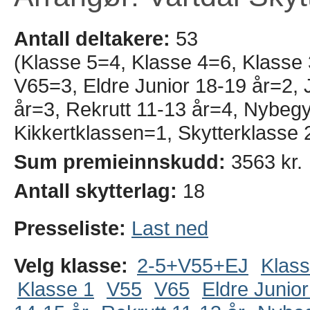
Antall deltakere:
53
(Klasse 5=4, Klasse 4=6, Klasse
V65=3, Eldre Junior 18-19 år=2, J
år=3, Rekrutt 11-13 år=4, Nybeg
Kikkertklassen=1, Skytterklasse 
Sum premieinnskudd:
3563 kr.
Antall skytterlag:
18
Presseliste:
Last ned
Velg klasse:
2-5+V55+EJ
Klass
Klasse 1
V55
V65
Eldre Junior