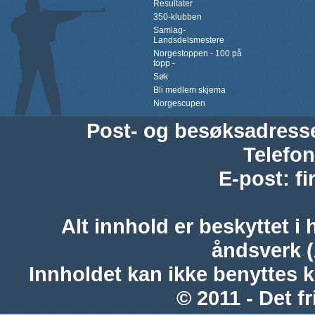
Resultater
350-klubben
Samlag-
Landsdelsmestere
Norgestoppen - 100 på
topp -
Søk
Bli medlem skjema
Norgescupen
Post- og besøksadress
Telefon
E-post
:
f
Alt innhold er beskyttet i 
åndsverk 
Innholdet kan ikke benyttes 
© 2011 - Det fr