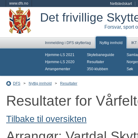
www.dfs.no
Nettstedskart
Det frivillige Skyt
Forsvar, sport 
Innmelding i DFS skytterlag
Nyttig innhold
IKT
Hjemme-LS 2021
Skytebaneguide
Samla
Hjemme-LS 2020
Resultater
Norges
Arrangementer
350-klubben
Søk
DFS
>
Nyttig innhold
>
Resultater
Resultater for Vårfe
Tilbake til oversikten
Arrangør: Vartdal Skyt