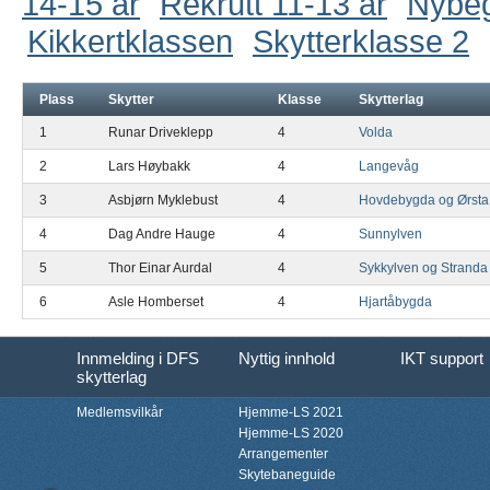
14-15 år
Rekrutt 11-13 år
Nybe
Kikkertklassen
Skytterklasse 2
Plass
Skytter
Klasse
Skytterlag
1
Runar Driveklepp
4
Volda
2
Lars Høybakk
4
Langevåg
3
Asbjørn Myklebust
4
Hovdebygda og Ørsta
4
Dag Andre Hauge
4
Sunnylven
5
Thor Einar Aurdal
4
Sykkylven og Stranda
6
Asle Homberset
4
Hjartåbygda
Innmelding i DFS
Nyttig innhold
IKT support
skytterlag
Medlemsvilkår
Hjemme-LS 2021
Hjemme-LS 2020
Arrangementer
Skytebaneguide