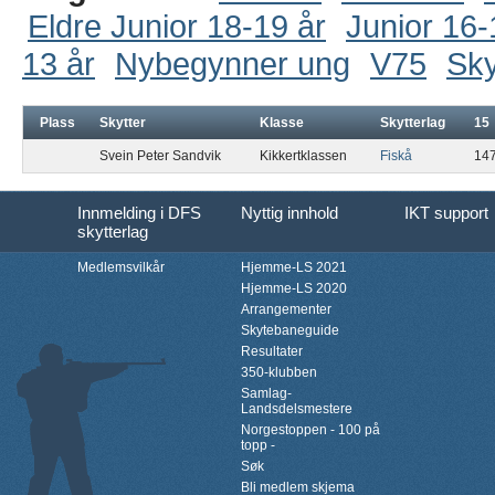
Eldre Junior 18-19 år
Junior 16-
13 år
Nybegynner ung
V75
Sky
Plass
Skytter
Klasse
Skytterlag
15
Svein Peter Sandvik
Kikkertklassen
Fiskå
14
Innmelding i DFS
Nyttig innhold
IKT support
skytterlag
Medlemsvilkår
Hjemme-LS 2021
Hjemme-LS 2020
Arrangementer
Skytebaneguide
Resultater
350-klubben
Samlag-
Landsdelsmestere
Norgestoppen - 100 på
topp -
Søk
Bli medlem skjema