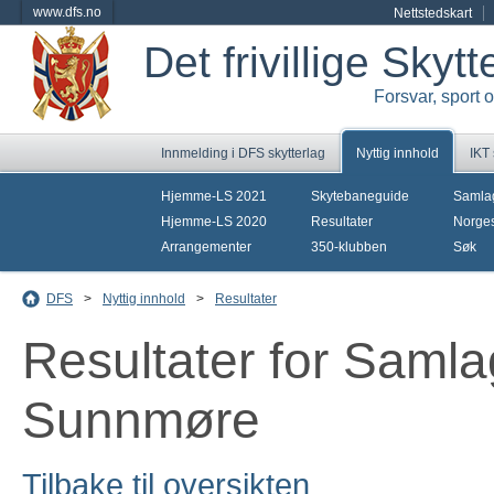
www.dfs.no
Nettstedskart
Det frivillige Skyt
Forsvar, sport 
Innmelding i DFS skytterlag
Nyttig innhold
IKT
Hjemme-LS 2021
Skytebaneguide
Samla
Hjemme-LS 2020
Resultater
Norges
Arrangementer
350-klubben
Søk
DFS
>
Nyttig innhold
>
Resultater
Resultater for Sam
Sunnmøre
Tilbake til oversikten