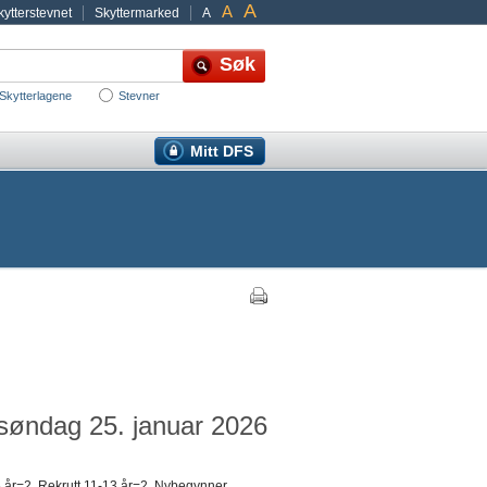
A
A
ytterstevnet
Skyttermarked
A
Skytterlagene
Stevner
Mitt DFS
e
 søndag 25. januar 2026
5 år=2, Rekrutt 11-13 år=2, Nybegynner