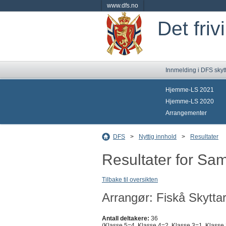
www.dfs.no
Det friv
Innmelding i DFS skyt
Hjemme-LS 2021
Hjemme-LS 2020
Arrangementer
DFS
>
Nyttig innhold
>
Resultater
Resultater for S
Tilbake til oversikten
Arrangør: Fiskå Skyttar
Antall deltakere:
36
(Klasse 5=4, Klasse 4=2, Klasse 3=1, Klasse 