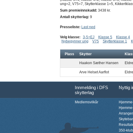
ung=2, V75=7, Skytterklasse 1=5, Kikkertkla
Sum premieinnskudd:
3438 kr.
Antall skytterlag:
9
Presseliste:
Last ned
Velg klasse:
3-5+EJ
Klasse 5
Klasse 4
Nybegynner ung
V75
Skytterklasse 1
K
Plass
Skytter
Klas
Haakon Sæther Hansen
Eldre
Arve Helset Aarflot
Eldre
Innmelding i DFS
Nyttig 
skytterlag
Medlemsvilkår
Hjemme-
Hjemme-
Arrange
Skyteba
Resultat
350-klu