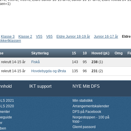
ssen=1)
Klasse 3
Klasse 2
V55
V65
Eldre Junior 18-19 år
Junior 16-17 år
Eldre
ikkertklassen
se
Skytterlag
15
10
Hoved (pl.)
Omg
Fi
 rekrutt 14-15 år
Fiskå
143
95
238
(1)
 rekrutt 14-15 år
Hovdebygda og Ørsta
135
96
231
(2)
innhold
IKT support
NYE Mitt DFS
LS 2021
Min statistikk
LS 2020
Arrangementskalender
menter
DFS på Facebook
neguide
Norgestoppen - 100 på
topp -
er
Glemt passord
bben