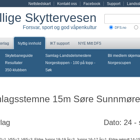
Nettstedskart
Kontakt oss
Facebook
Support
Landssk
illige Skyttervesen
Forsvar, sport og god våpenkultur
DFS.no
terlag
Nyttig innhold
IKT support
NYE Mitt DFS
Skytebaneguide
Samlag-Landsdelsmestere
Bli medlem skjema
Resultater
Norgestoppen - 100 på topp -
Norgescupen
350-klubben
Søk
amlagsstemne 15m Søre Sunnmør
lag
Dato: 24 -
2=1, V55=2, V65=3, Eldre Junior 18-19 år=3, Junior 16-17 år=1, Eldre rekrutt 14-1