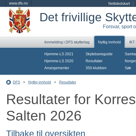
www.dfs.no
Nettstedskart
Det frivillige Skyt
Forsvar, sport 
Innmelding i DFS skytterlag
Nyttig innhold
IKT
Hjemme-LS 2021
Skytebaneguide
Samla
Hjemme-LS 2020
Resultater
Norges
Arrangementer
350-klubben
Søk
DFS
>
Nyttig innhold
>
Resultater
Resultater for Korr
Salten 2026
Tilbake til oversikten