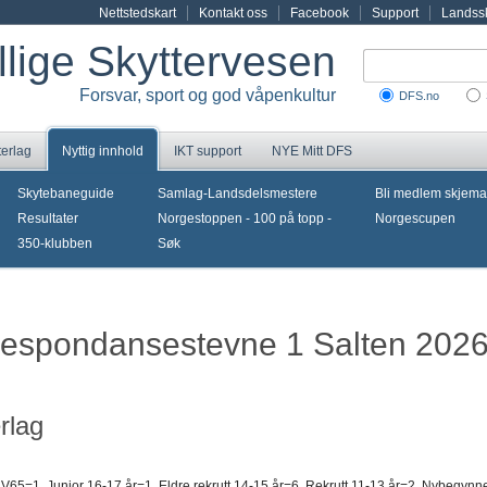
Nettstedskart
Kontakt oss
Facebook
Support
Landssk
illige Skyttervesen
Forsvar, sport og god våpenkultur
DFS.no
terlag
Nyttig innhold
IKT support
NYE Mitt DFS
Skytebaneguide
Samlag-Landsdelsmestere
Bli medlem skjema
Resultater
Norgestoppen - 100 på topp -
Norgescupen
350-klubben
Søk
rrespondansestevne 1 Salten 202
rlag
 V65=1, Junior 16-17 år=1, Eldre rekrutt 14-15 år=6, Rekrutt 11-13 år=2, Nybegynn