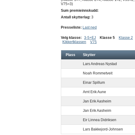
V75=3)
Sum premieinnskudd:
Antall skytterlag:
3
Presseliste:
Last ned
Velg klasse:
3-5+EJ
Klasse 5
Klasse 2
Kikkertklassen
V75
Plass
Skytter
Lars Andreas Nystad
Noah Rommetveit
Einar Spillum
Arnt Erik Aune
Jan Erik Aasheim
Jan Erik Aasheim
Eir Linnea Didriksen
Lars Bakkejord-Johnsen