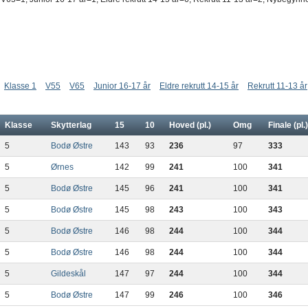
Klasse 1
V55
V65
Junior 16-17 år
Eldre rekrutt 14-15 år
Rekrutt 11-13 år
Klasse
Skytterlag
15
10
Hoved (pl.)
Omg
Finale (pl.)
5
Bodø Østre
143
93
236
97
333
5
Ørnes
142
99
241
100
341
5
Bodø Østre
145
96
241
100
341
5
Bodø Østre
145
98
243
100
343
5
Bodø Østre
146
98
244
100
344
5
Bodø Østre
146
98
244
100
344
5
Gildeskål
147
97
244
100
344
5
Bodø Østre
147
99
246
100
346