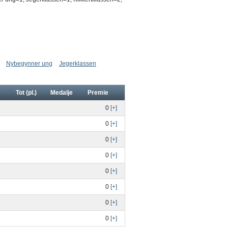
Nybegynner ung
Jegerklassen
Tot (pl.)
Medalje
Premie
0
[+]
0
[+]
0
[+]
0
[+]
0
[+]
0
[+]
0
[+]
0
[+]