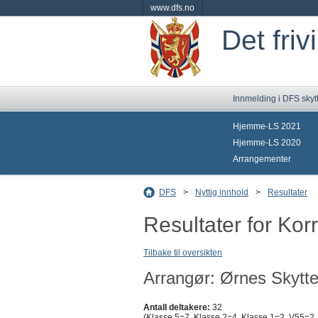
www.dfs.no
Det friv
Innmelding i DFS skyt
Hjemme-LS 2021
Hjemme-LS 2020
Arrangementer
DFS
>
Nyttig innhold
>
Resultater
Resultater for Ko
Tilbake til oversikten
Arrangør: Ørnes Skytte
Antall deltakere:
32
(Klasse 5=7, Klasse 2=4, Klasse 1=2, V55=2,