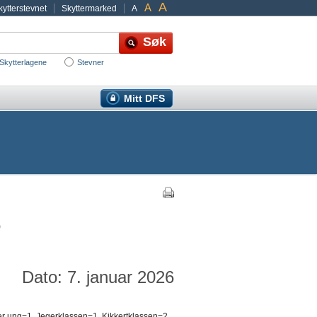
A
A
ytterstevnet
Skyttermarked
A
Skytterlagene
Stevner
Mitt DFS
6
Dato: 7. januar 2026
er ung=1, Jegerklassen=1, Kikkertklassen=2,