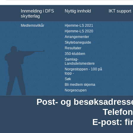
Innmelding i DFS
Nyttig innhold
IKT support
skytterlag
Medlemsvilkår
Hjemme-LS 2021
Hjemme-LS 2020
Arrangementer
Skytebaneguide
Resultater
350-klubben
Samlag-
Landsdelsmestere
Norgestoppen - 100 på
topp -
Søk
Bli medlem skjema
Norgescupen
Post- og besøksadress
Telefon
E-post
:
f