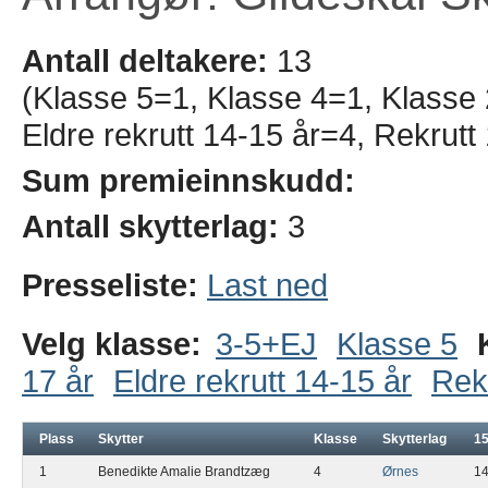
Antall deltakere:
13
(Klasse 5=1, Klasse 4=1, Klasse 
Eldre rekrutt 14-15 år=4, Rekrutt
Sum premieinnskudd:
Antall skytterlag:
3
Presseliste:
Last ned
Velg klasse:
3-5+EJ
Klasse 5
17 år
Eldre rekrutt 14-15 år
Rekr
Plass
Skytter
Klasse
Skytterlag
1
1
Benedikte Amalie Brandtzæg
4
Ørnes
1