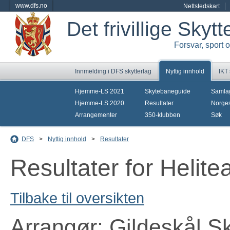
www.dfs.no
Nettstedskart
Det frivillige Skyt
Forsvar, sport 
Innmelding i DFS skytterlag
Nyttig innhold
IKT
Hjemme-LS 2021
Skytebaneguide
Samla
Hjemme-LS 2020
Resultater
Norges
Arrangementer
350-klubben
Søk
DFS
>
Nyttig innhold
>
Resultater
Resultater for Helit
Tilbake til oversikten
Arrangør: Gildeskål Sk