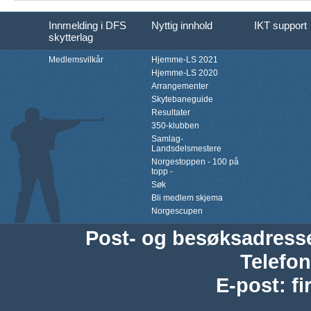
Innmelding i DFS
Nyttig innhold
IKT support
skytterlag
Medlemsvilkår
Hjemme-LS 2021
Hjemme-LS 2020
Arrangementer
Skytebaneguide
Resultater
350-klubben
Samlag-
Landsdelsmestere
Norgestoppen - 100 på
topp -
Søk
Bli medlem skjema
Norgescupen
Post- og besøksadress
Telefon
E-post
:
f