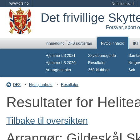
www.dfs.no
Nettstedskart
Det frivillige Skyt
Forsvar, sport 
Innmelding i DFS skytterlag
Nyttig innhold
IKT
Hjemme-LS 2021
Skytebaneguide
Samla
Hjemme-LS 2020
Resultater
Norges
Arrangementer
350-klubben
Søk
DFS
>
Nyttig innhold
>
Resultater
Resultater for Helit
Tilbake til oversikten
Arrangør: Gildeskål Sk