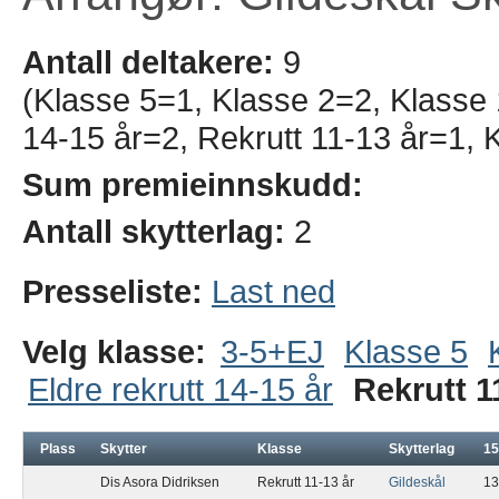
Antall deltakere:
9
(Klasse 5=1, Klasse 2=2, Klasse 1
14-15 år=2, Rekrutt 11-13 år=1, 
Sum premieinnskudd:
Antall skytterlag:
2
Presseliste:
Last ned
Velg klasse:
3-5+EJ
Klasse 5
Eldre rekrutt 14-15 år
Rekrutt 1
Plass
Skytter
Klasse
Skytterlag
15
Dis Asora Didriksen
Rekrutt 11-13 år
Gildeskål
13