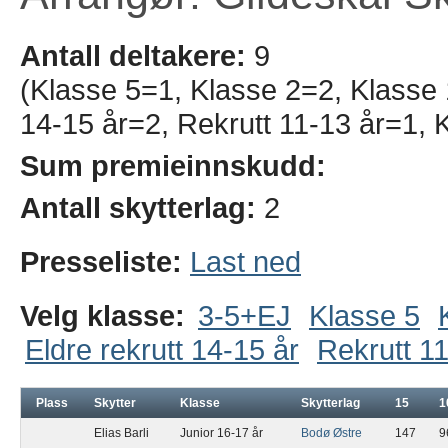
Antall deltakere:
9
(Klasse 5=1, Klasse 2=2, Klasse 1
14-15 år=2, Rekrutt 11-13 år=1, 
Sum premieinnskudd:
Antall skytterlag:
2
Presseliste:
Last ned
Velg klasse:
3-5+EJ
Klasse 5
Eldre rekrutt 14-15 år
Rekrutt 11
Plass
Skytter
Klasse
Skytterlag
15
1
Elias Barli
Junior 16-17 år
Bodø Østre
147
9