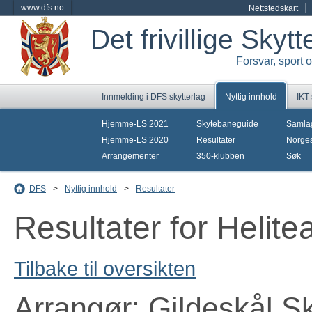
www.dfs.no
Nettstedskart
Det frivillige Skyt
Forsvar, sport 
Innmelding i DFS skytterlag
Nyttig innhold
IKT
Hjemme-LS 2021
Skytebaneguide
Samla
Hjemme-LS 2020
Resultater
Norges
Arrangementer
350-klubben
Søk
DFS
>
Nyttig innhold
>
Resultater
Resultater for Helit
Tilbake til oversikten
Arrangør: Gildeskål Sk