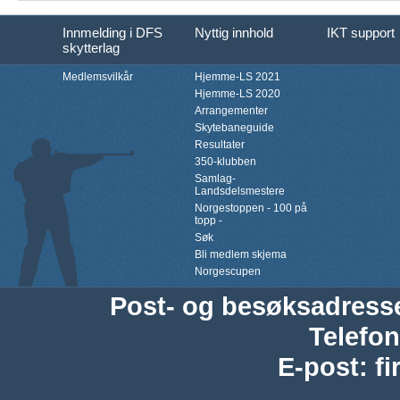
Innmelding i DFS
Nyttig innhold
IKT support
skytterlag
Medlemsvilkår
Hjemme-LS 2021
Hjemme-LS 2020
Arrangementer
Skytebaneguide
Resultater
350-klubben
Samlag-
Landsdelsmestere
Norgestoppen - 100 på
topp -
Søk
Bli medlem skjema
Norgescupen
Post- og besøksadress
Telefon
E-post
:
f