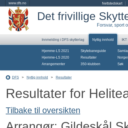
www.dfs.no
Nettstedskart
Det frivillige Skyt
Forsvar, sport 
Innmelding i DFS skytterlag
Nyttig innhold
IKT
Hjemme-LS 2021
Skytebaneguide
Samla
Hjemme-LS 2020
Resultater
Norges
Arrangementer
350-klubben
Søk
DFS
>
Nyttig innhold
>
Resultater
Resultater for Helit
Tilbake til oversikten
Arrangør: Gildeskål Sk