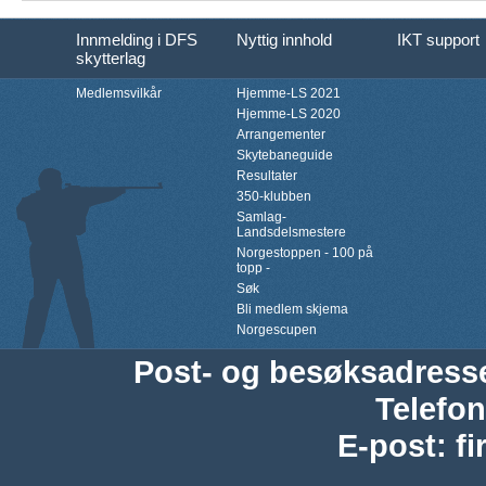
Innmelding i DFS
Nyttig innhold
IKT support
skytterlag
Medlemsvilkår
Hjemme-LS 2021
Hjemme-LS 2020
Arrangementer
Skytebaneguide
Resultater
350-klubben
Samlag-
Landsdelsmestere
Norgestoppen - 100 på
topp -
Søk
Bli medlem skjema
Norgescupen
Post- og besøksadress
Telefon
E-post
:
f