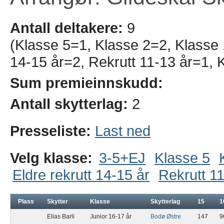
Antall deltakere:
9
(Klasse 5=1, Klasse 2=2, Klasse 1
14-15 år=2, Rekrutt 11-13 år=1, 
Sum premieinnskudd:
Antall skytterlag:
2
Presseliste:
Last ned
Velg klasse:
3-5+EJ
Klasse 5
Eldre rekrutt 14-15 år
Rekrutt 11
Plass
Skytter
Klasse
Skytterlag
15
1
Elias Barli
Junior 16-17 år
Bodø Østre
147
9