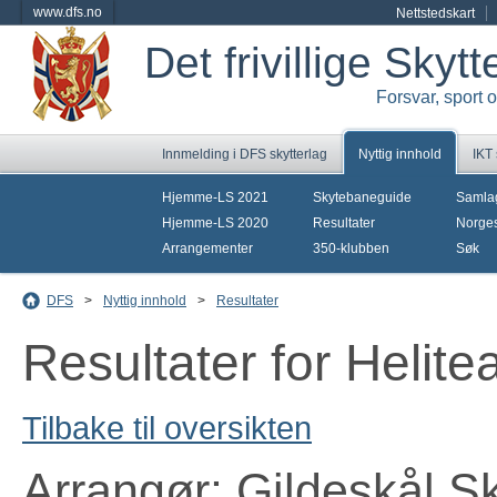
www.dfs.no
Nettstedskart
Det frivillige Skyt
Forsvar, sport 
Innmelding i DFS skytterlag
Nyttig innhold
IKT
Hjemme-LS 2021
Skytebaneguide
Samla
Hjemme-LS 2020
Resultater
Norges
Arrangementer
350-klubben
Søk
DFS
>
Nyttig innhold
>
Resultater
Resultater for Helit
Tilbake til oversikten
Arrangør: Gildeskål Sk