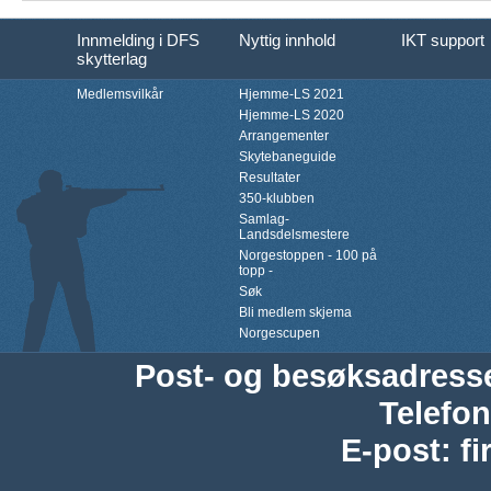
Innmelding i DFS
Nyttig innhold
IKT support
skytterlag
Medlemsvilkår
Hjemme-LS 2021
Hjemme-LS 2020
Arrangementer
Skytebaneguide
Resultater
350-klubben
Samlag-
Landsdelsmestere
Norgestoppen - 100 på
topp -
Søk
Bli medlem skjema
Norgescupen
Post- og besøksadress
Telefon
E-post
:
f