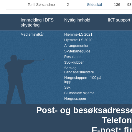
Torill Sørsandmo
2
Gildeskål
136
93
Innmelding i DFS
Nyttig innhold
IKT support
skytterlag
Medlemsvilkår
Hjemme-LS 2021
Hjemme-LS 2020
Arrangementer
Skytebaneguide
Resultater
350-klubben
Samlag-
Landsdelsmestere
Norgestoppen - 100 på
topp -
Søk
Bli medlem skjema
Norgescupen
Post- og besøksadress
Telefon
E-post
:
f