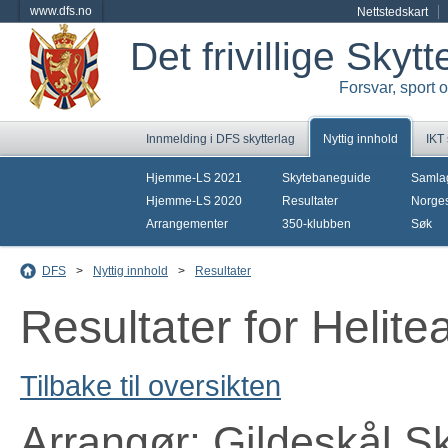
www.dfs.no
Nettstedskart
Det frivillige Skyt
Forsvar, sport 
Innmelding i DFS skytterlag
Nyttig innhold
IKT
Hjemme-LS 2021
Skytebaneguide
Samla
Hjemme-LS 2020
Resultater
Norges
Arrangementer
350-klubben
Søk
DFS
>
Nyttig innhold
>
Resultater
Resultater for Helit
Tilbake til oversikten
Arrangør: Gildeskål Sk