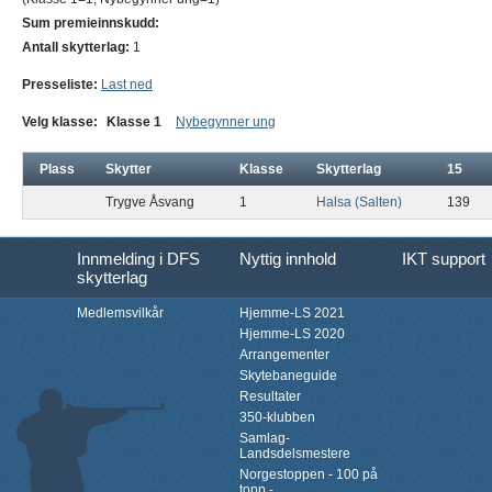
Sum premieinnskudd:
Antall skytterlag:
1
Presseliste:
Last ned
Velg klasse:
Klasse 1
Nybegynner ung
Plass
Skytter
Klasse
Skytterlag
15
Trygve Åsvang
1
Halsa (Salten)
139
Innmelding i DFS
Nyttig innhold
IKT support
skytterlag
Medlemsvilkår
Hjemme-LS 2021
Hjemme-LS 2020
Arrangementer
Skytebaneguide
Resultater
350-klubben
Samlag-
Landsdelsmestere
Norgestoppen - 100 på
topp -