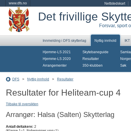
www.dfs.no
Nettstedskart
Det frivillige Skyt
Forsvar, sport 
Innmelding i DFS skytterlag
Nyttig innhold
IKT
Hjemme-LS 2021
Skytebaneguide
Samla
Hjemme-LS 2020
Resultater
Norges
Arrangementer
350-klubben
Søk
DFS
>
Nyttig innhold
>
Resultater
Resultater for Heliteam-cup 4
Tilbake til oversikten
Arrangør: Halsa (Salten) Skytterlag
Antall deltakere:
2
(Klasse 1=1, Nybegynner ung=1)