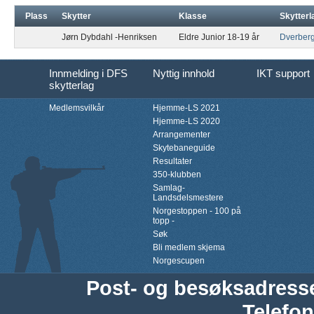
Plass
Skytter
Klasse
Skytterl
Jørn Dybdahl -Henriksen
Eldre Junior 18-19 år
Dverber
Innmelding i DFS
Nyttig innhold
IKT support
skytterlag
Medlemsvilkår
Hjemme-LS 2021
Hjemme-LS 2020
Arrangementer
Skytebaneguide
Resultater
350-klubben
Samlag-
Landsdelsmestere
Norgestoppen - 100 på
topp -
Søk
Bli medlem skjema
Norgescupen
Post- og besøksadress
Telefon