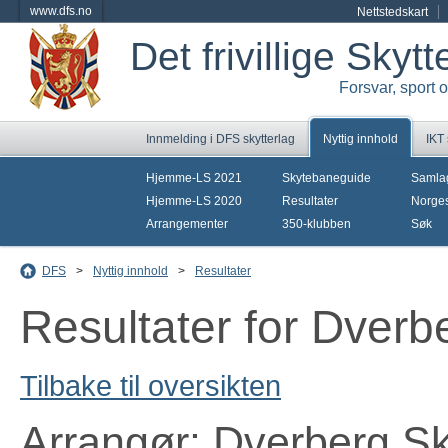
www.dfs.no
Nettstedskart
Det frivillige Skyt
Forsvar, sport 
Innmelding i DFS skytterlag
Nyttig innhold
IKT
Hjemme-LS 2021
Skytebaneguide
Samla
Hjemme-LS 2020
Resultater
Norges
Arrangementer
350-klubben
Søk
DFS
>
Nyttig innhold
>
Resultater
Resultater for Dver
Tilbake til oversikten
Arrangør: Dverberg Sk