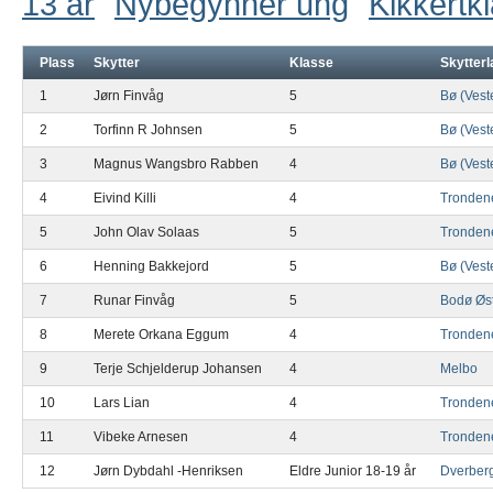
13 år
Nybegynner ung
Kikkertk
Plass
Skytter
Klasse
Skytterl
1
Jørn Finvåg
5
Bø (Vest
2
Torfinn R Johnsen
5
Bø (Vest
3
Magnus Wangsbro Rabben
4
Bø (Vest
4
Eivind Killi
4
Tronden
5
John Olav Solaas
5
Tronden
6
Henning Bakkejord
5
Bø (Vest
7
Runar Finvåg
5
Bodø Øs
8
Merete Orkana Eggum
4
Tronden
9
Terje Schjelderup Johansen
4
Melbo
10
Lars Lian
4
Tronden
11
Vibeke Arnesen
4
Tronden
12
Jørn Dybdahl -Henriksen
Eldre Junior 18-19 år
Dverber