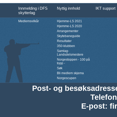
Innmelding i DFS
Nyttig innhold
IKT support
skytterlag
Medlemsvilkår
Hjemme-LS 2021
Hjemme-LS 2020
Arrangementer
Skytebaneguide
Resultater
350-klubben
Samlag-
Landsdelsmestere
Norgestoppen - 100 på
topp -
Søk
Bli medlem skjema
Norgescupen
Post- og besøksadress
Telefon
E-post
:
f