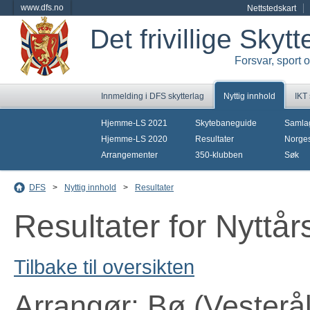
www.dfs.no
Nettstedskart
Det frivillige Skyt
Forsvar, sport 
Innmelding i DFS skytterlag
Nyttig innhold
IKT
Hjemme-LS 2021
Skytebaneguide
Samla
Hjemme-LS 2020
Resultater
Norges
Arrangementer
350-klubben
Søk
DFS
>
Nyttig innhold
>
Resultater
Resultater for Nyttår
Tilbake til oversikten
Arrangør: Bø (Vesterål