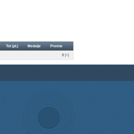
Tot (pl.)
Medalje
Premie
0
[+]