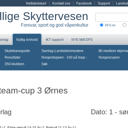
Nettstedskart
Kontakt oss
Facebook
Support
Landssk
illige Skyttervesen
Forsvar, sport og god våpenkultur
DFS.no
terlag
Nyttig innhold
IKT support
NYE Mitt DFS
Skytebaneguide
Samlag-Landsdelsmestere
Bli medlem skjema
Resultater
Norgestoppen - 100 på topp -
Norgescupen
350-klubben
Søk
liteam-cup 3 Ørnes
rlag
Dato: 1 - s
=1, Eldre rekrutt 14-15 år=2, Rekrutt 11-13 år=1)