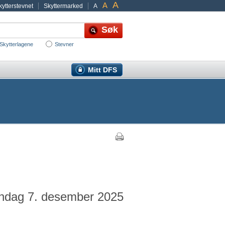
A
A
ytterstevnet
Skyttermarked
A
Skytterlagene
Stevner
Mitt DFS
øndag 7. desember 2025