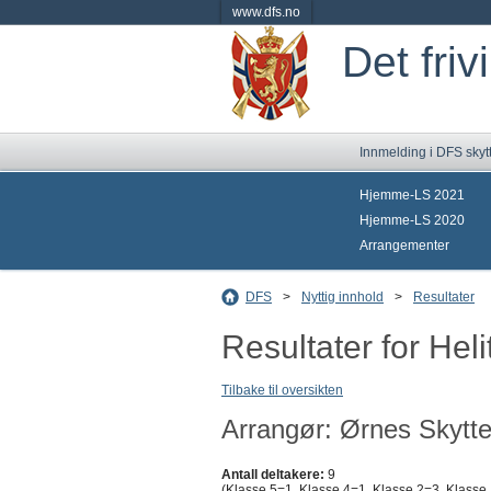
www.dfs.no
Det friv
Innmelding i DFS skyt
Hjemme-LS 2021
Hjemme-LS 2020
Arrangementer
DFS
>
Nyttig innhold
>
Resultater
Resultater for He
Tilbake til oversikten
Arrangør: Ørnes Skytte
Antall deltakere:
9
(Klasse 5=1, Klasse 4=1, Klasse 2=3, Klasse 1