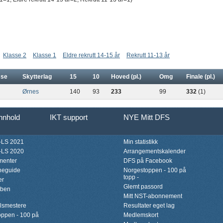
Klasse 2
Klasse 1
Eldre rekrutt 14-15 år
Rekrutt 11-13 år
sse
Skytterlag
15
10
Hoved (pl.)
Omg
Finale (pl.)
Ørnes
140
93
233
99
332
(1)
innhold
IKT support
NYE Mitt DFS
LS 2021
Min statistikk
LS 2020
Arrangementskalender
menter
DFS på Facebook
neguide
Norgestoppen - 100 på
topp -
er
Glemt passord
bben
Mitt NST-abonnement
lsmestere
Resultater eget lag
ppen - 100 på
Medlemskort