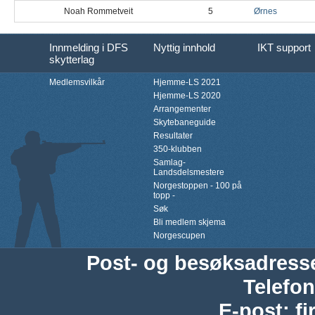
Noah Rommetveit
5
Ørnes
Innmelding i DFS
Nyttig innhold
IKT support
skytterlag
Medlemsvilkår
Hjemme-LS 2021
Hjemme-LS 2020
Arrangementer
Skytebaneguide
Resultater
350-klubben
Samlag-
Landsdelsmestere
Norgestoppen - 100 på
topp -
Søk
Bli medlem skjema
Norgescupen
Post- og besøksadress
Telefon
E-post
:
f