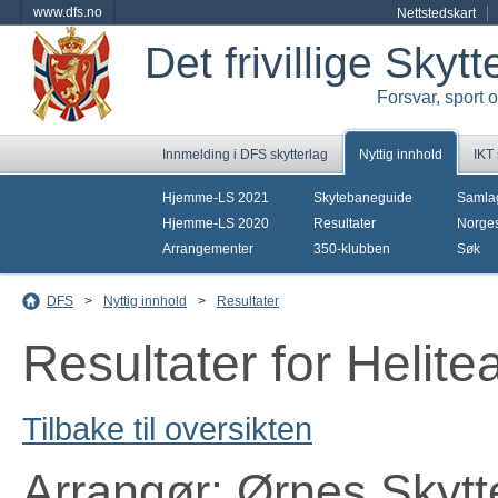
www.dfs.no
Nettstedskart
Det frivillige Skyt
Forsvar, sport 
Innmelding i DFS skytterlag
Nyttig innhold
IKT
Hjemme-LS 2021
Skytebaneguide
Samla
Hjemme-LS 2020
Resultater
Norges
Arrangementer
350-klubben
Søk
DFS
>
Nyttig innhold
>
Resultater
Resultater for Helit
Tilbake til oversikten
Arrangør: Ørnes Skytt