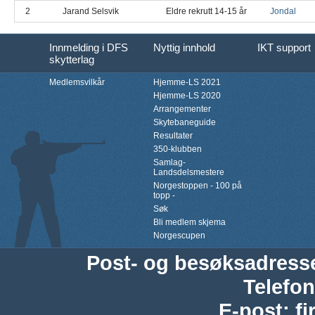
2
Jarand Selsvik
Eldre rekrutt 14-15 år
Jondal
Innmelding i DFS
Nyttig innhold
IKT support
skytterlag
Medlemsvilkår
Hjemme-LS 2021
Hjemme-LS 2020
Arrangementer
Skytebaneguide
Resultater
350-klubben
Samlag-
Landsdelsmestere
Norgestoppen - 100 på
topp -
Søk
Bli medlem skjema
Norgescupen
Post- og besøksadress
Telefon
E-post
:
f