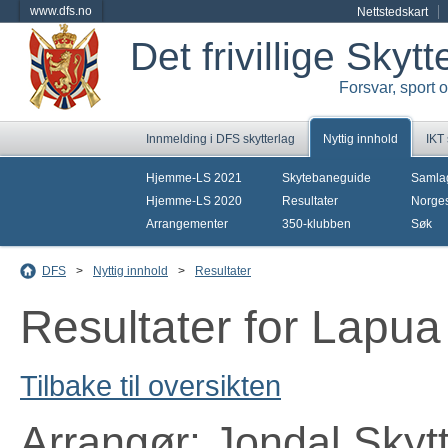
www.dfs.no
Nettstedskart
Det frivillige Skyt
Forsvar, sport 
Innmelding i DFS skytterlag
Nyttig innhold
IKT
Hjemme-LS 2021
Skytebaneguide
Samla
Hjemme-LS 2020
Resultater
Norges
Arrangementer
350-klubben
Søk
DFS
>
Nyttig innhold
>
Resultater
Resultater for Lapua
Tilbake til oversikten
Arrangør: Jondal Skyt