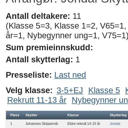
Antall deltakere:
11
(Klasse 5=3, Klasse 1=2, V65=1, 
år=1, Nybegynner ung=1, V75=1
Sum premieinnskudd:
Antall skytterlag:
1
Presseliste:
Last ned
Velg klasse:
3-5+EJ
Klasse 5
Rekrutt 11-13 år
Nybegynner u
Plass
Skytter
Klasse
Skytterlag
1
Johannes Skippervik
Eldre rekrutt 14-15 år
Jondal