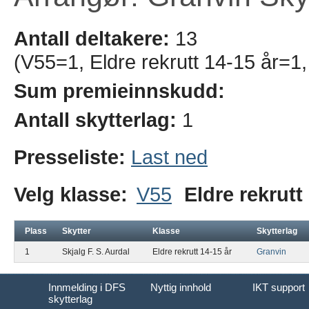
Antall deltakere:
13
(V55=1, Eldre rekrutt 14-15 år=
Sum premieinnskudd:
Antall skytterlag:
1
Presseliste:
Last ned
Velg klasse:
V55
Eldre rekrutt
Plass
Skytter
Klasse
Skytterlag
1
Skjalg F. S. Aurdal
Eldre rekrutt 14-15 år
Granvin
Innmelding i DFS
Nyttig innhold
IKT support
skytterlag