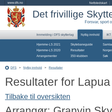
www.dfs.no
Nettstedskart
Det frivillige Skyt
Forsvar, sport 
Innmelding i DFS skytterlag
Nyttig innhold
IKT
Hjemme-LS 2021
Skytebaneguide
Samla
Hjemme-LS 2020
Resultater
Norges
Arrangementer
350-klubben
Søk
DFS
>
Nyttig innhold
>
Resultater
Resultater for Lapua
Tilbake til oversikten
Arrangør: Granvin Sky