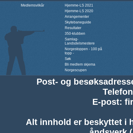
Medlemsvilkår
Hjemme-LS 2021
Hjemme-LS 2020
Arrangementer
Skytebaneguide
Resultater
350-klubben
Samlag-
Landsdelsmestere
Norgestoppen - 100 på
topp -
Søk
Bli medlem skjema
Norgescupen
Post- og besøksadress
Telefon
E-post
:
f
Alt innhold er beskyttet i 
åndsverk 