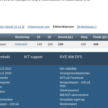
dre rekrutt 14-15 år
Nybegynner ung
Kikkertklassen
Skytterklasse 1
Skytterlag
15
10
Hoved (pl.)
Omg
Finale (pl.)
assen
Gildeskål
149
100
249
100
349
innhold
IKT support
NYE Mitt DFS
LS 2021
Min statistikk
LS 2020
Arrangementskalender
menter
DFS på Facebook
neguide
Norgestoppen - 100 på
topp -
er
Glemt passord
bben
Mitt NST-abonnement
lsmestere
Resultater eget lag
ppen - 100 på
Medlemskort