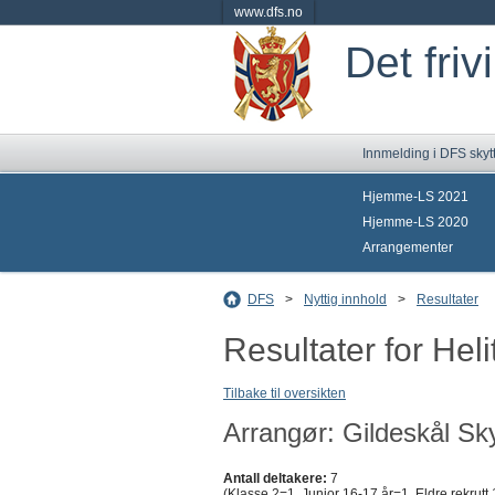
www.dfs.no
Det friv
Innmelding i DFS skyt
Hjemme-LS 2021
Hjemme-LS 2020
Arrangementer
DFS
>
Nyttig innhold
>
Resultater
Resultater for Hel
Tilbake til oversikten
Arrangør: Gildeskål Sky
Antall deltakere:
7
(Klasse 2=1, Junior 16-17 år=1, Eldre rekrut