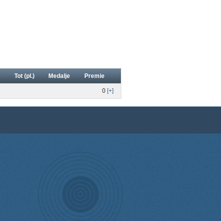
Tot (pl.)
Medalje
Premie
0
[+]