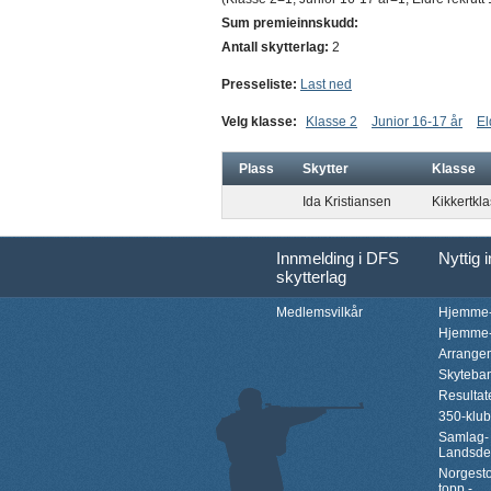
Sum premieinnskudd:
Antall skytterlag:
2
Presseliste:
Last ned
Velg klasse:
Klasse 2
Junior 16-17 år
El
Plass
Skytter
Klasse
Ida Kristiansen
Kikkertkl
Innmelding i DFS
Nyttig 
skytterlag
Medlemsvilkår
Hjemme-
Hjemme-
Arrange
Skyteba
Resultat
350-klu
Samlag-
Landsde
Norgesto
topp -