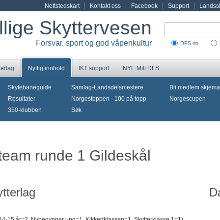
Nettstedskart
Kontakt oss
Facebook
Support
Landssk
illige Skyttervesen
Forsvar, sport og god våpenkultur
DFS.no
terlag
Nyttig innhold
IKT support
NYE Mitt DFS
Skytebaneguide
Samlag-Landsdelsmestere
Bli medlem skjema
Resultater
Norgestoppen - 100 på topp -
Norgescupen
350-klubben
Søk
iteam runde 1 Gildeskål
tterlag
D
t 14-15 år=2, Nybegynner ung=1, Kikkertklassen=1, Skytterklasse 1=1)