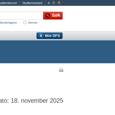
A
A
ytterstevnet
Skyttermarked
A
Skytterlagene
Stevner
Mitt DFS
ato: 18. november 2025