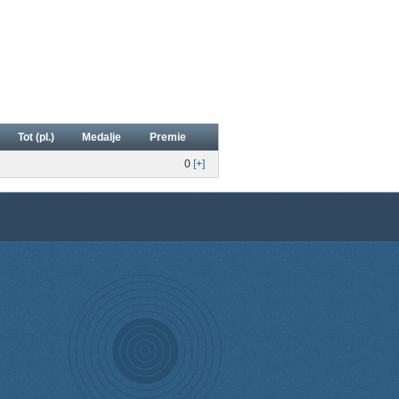
Tot (pl.)
Medalje
Premie
0
[+]