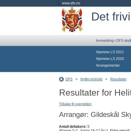
www.dfs.no
Det friv
Innmelding i DFS skyt
Hjemme-LS 2021
Hjemme-LS 2020
Arrangementer
DFS
>
Nyttig innhold
>
Resultater
Resultater for Hel
Tilbake til oversikten
Arrangør: Gildeskål Sky
Antall deltakere:
5
(Klasse 2=1, Junior 16-17 år=1, Eldre rekrutt