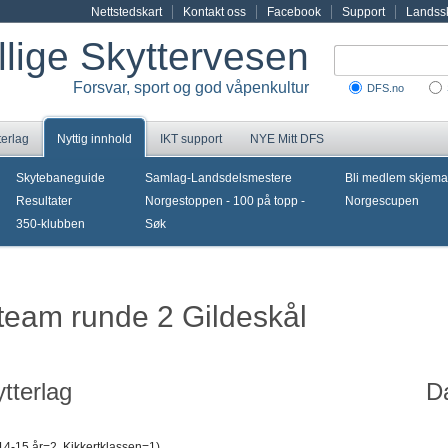
Nettstedskart
Kontakt oss
Facebook
Support
Landssk
illige Skyttervesen
Forsvar, sport og god våpenkultur
DFS.no
terlag
Nyttig innhold
IKT support
NYE Mitt DFS
Skytebaneguide
Samlag-Landsdelsmestere
Bli medlem skjema
Resultater
Norgestoppen - 100 på topp -
Norgescupen
350-klubben
Søk
iteam runde 2 Gildeskål
tterlag
D
 14-15 år=2, Kikkertklassen=1)