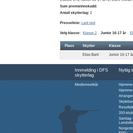
Sum premieinnskudd:
Antall skytterlag:
2
Presseliste:
Last ned
Velg klasse:
Klasse 2
Junior 16-17 år
E
Plass
Skytter
Klasse
Elias Barli
Junior 16-17 å
Innmelding i DFS
Nyttig 
skytterlag
Medlemsvilkår
Hjemme-
Hjemme-
Arrange
Skyteba
Resultat
350-klu
Samlag-
Landsde
Norgesto
topp -