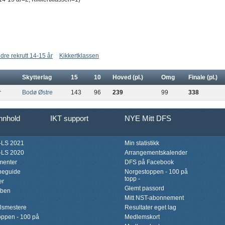
ldre rekrutt 14-15 år
Kikkertklassen
Skytterlag
15
10
Hoved (pl.)
Omg
Finale (pl.)
r
Bodø Østre
143
96
239
99
338
innhold
IKT support
NYE Mitt DFS
LS 2021
Min statistikk
LS 2020
Arrangementskalender
menter
DFS på Facebook
neguide
Norgestoppen - 100 på
topp -
er
Glemt passord
bben
Mitt NST-abonnement
lsmestere
Resultater eget lag
ppen - 100 på
Medlemskort