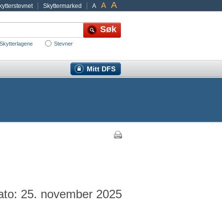
A
A
ytterstevnet
Skyttermarked
A
Skytterlagene
Stevner
Mitt DFS
ato: 25. november 2025