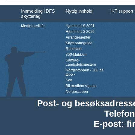
Innmelding i DFS
Nyttig innhold
IKT support
skytterlag
Medlemsvilkår
Hjemme-LS 2021
Hjemme-LS 2020
Arrangementer
Skytebaneguide
Resultater
350-klubben
Samlag-
Landsdelsmestere
Norgestoppen - 100 på
topp -
Søk
Bli medlem skjema
Norgescupen
Post- og besøksadress
Telefon
E-post
:
f