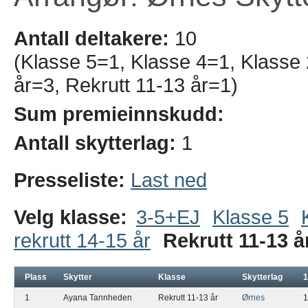
Antall deltakere:
10
(Klasse 5=1, Klasse 4=1, Klasse 
år=3, Rekrutt 11-13 år=1)
Sum premieinnskudd:
Antall skytterlag:
1
Presseliste:
Last ned
Velg klasse:
3-5+EJ
Klasse 5
rekrutt 14-15 år
Rekrutt 11-13 å
Plass
Skytter
Klasse
Skytterlag
1
1
Ayana Tannheden
Rekrutt 11-13 år
Ørnes
1