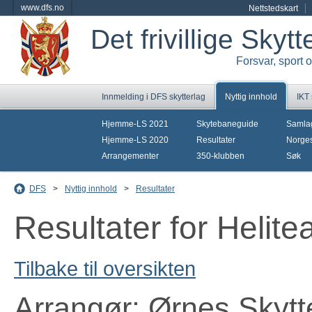
www.dfs.no
Nettstedskart
Det frivillige Skyt
Forsvar, sport 
Innmelding i DFS skytterlag
Nyttig innhold
IKT
Hjemme-LS 2021
Skytebaneguide
Samla
Hjemme-LS 2020
Resultater
Norges
Arrangementer
350-klubben
Søk
DFS
>
Nyttig innhold
>
Resultater
Resultater for Helit
Tilbake til oversikten
Arrangør: Ørnes Skytt