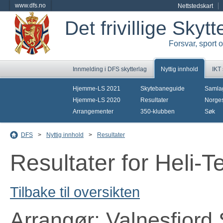
www.dfs.no
Nettstedskart
Det frivillige Skyt
Forsvar, sport 
Innmelding i DFS skytterlag
Nyttig innhold
IKT
Hjemme-LS 2021
Skytebaneguide
Samla
Hjemme-LS 2020
Resultater
Norges
Arrangementer
350-klubben
Søk
DFS
>
Nyttig innhold
>
Resultater
Resultater for Heli-
Tilbake til oversikten
Arrangør: Valnesfjord 