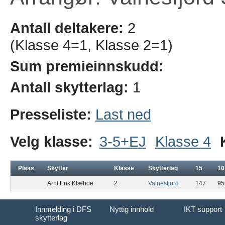
Antall deltakere:
2
(Klasse 4=1, Klasse 2=1)
Sum premieinnskudd:
Antall skytterlag:
1
Presseliste:
Last ned
Velg klasse:
3-5+EJ
Klasse 4
Plass
Skytter
Klasse
Skytterlag
15
10
Arnt Erik Klæboe
2
Valnesfjord
147
95
Innmelding i DFS
Nyttig innhold
IKT support
skytterlag