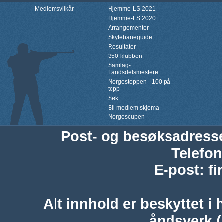
Medlemsvilkår
Hjemme-LS 2021
Hjemme-LS 2020
Arrangementer
Skytebaneguide
Resultater
350-klubben
Samlag-
Landsdelsmestere
Norgestoppen - 100 på
topp -
Søk
Bli medlem skjema
Norgescupen
Post- og besøksadress
Telefon
E-post
:
f
Alt innhold er beskyttet i 
åndsverk 