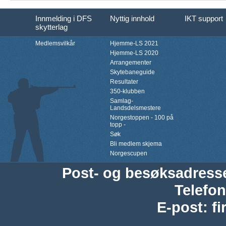
Innmelding i DFS
Nyttig innhold
IKT support
skytterlag
Medlemsvilkår
Hjemme-LS 2021
Hjemme-LS 2020
Arrangementer
Skytebaneguide
Resultater
350-klubben
Samlag-
Landsdelsmestere
Norgestoppen - 100 på
topp -
Søk
Bli medlem skjema
Norgescupen
Post- og besøksadress
Telefon
E-post
:
f