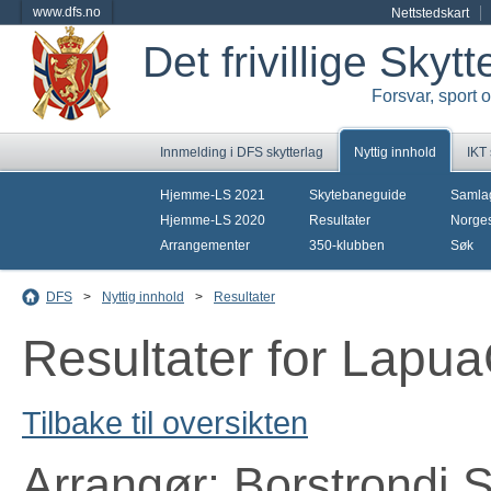
www.dfs.no
Nettstedskart
Det frivillige Skyt
Forsvar, sport 
Innmelding i DFS skytterlag
Nyttig innhold
IKT
Hjemme-LS 2021
Skytebaneguide
Samla
Hjemme-LS 2020
Resultater
Norges
Arrangementer
350-klubben
Søk
DFS
>
Nyttig innhold
>
Resultater
Resultater for Lapu
Tilbake til oversikten
Arrangør: Borstrondi S