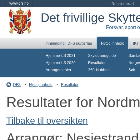
www.dfs.no
Nettstedskart
Det frivillige Skyt
Forsvar, sport 
Innmelding i DFS skytterlag
Nyttig innhold
IKT
Hjemme-LS 2021
Skytebaneguide
Samla
Hjemme-LS 2020
Resultater
Norges
Arrangementer
350-klubben
Søk
DFS
>
Nyttig innhold
>
Resultater
Resultater for Nord
Tilbake til oversikten
Arrangør: Nesjestrand