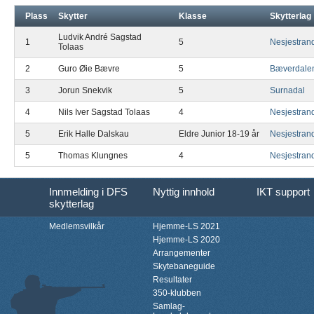
Plass
Skytter
Klasse
Skytterlag
Ludvik André Sagstad
1
5
Nesjestran
Tolaas
2
Guro Øie Bævre
5
Bæverdale
3
Jorun Snekvik
5
Surnadal
4
Nils Iver Sagstad Tolaas
4
Nesjestran
5
Erik Halle Dalskau
Eldre Junior 18-19 år
Nesjestran
5
Thomas Klungnes
4
Nesjestran
Innmelding i DFS
Nyttig innhold
IKT support
skytterlag
Medlemsvilkår
Hjemme-LS 2021
Hjemme-LS 2020
Arrangementer
Skytebaneguide
Resultater
350-klubben
Samlag-