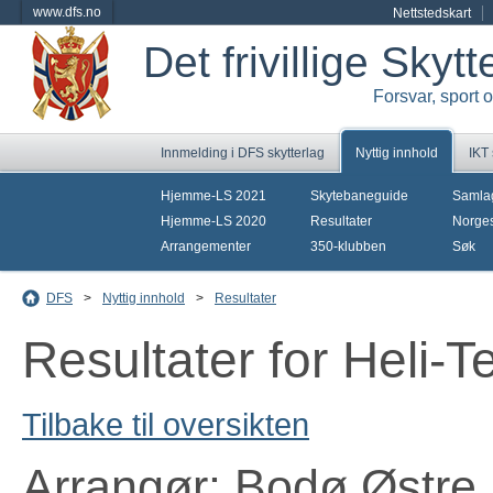
www.dfs.no
Nettstedskart
Det frivillige Skyt
Forsvar, sport 
Innmelding i DFS skytterlag
Nyttig innhold
IKT
Hjemme-LS 2021
Skytebaneguide
Samla
Hjemme-LS 2020
Resultater
Norges
Arrangementer
350-klubben
Søk
DFS
>
Nyttig innhold
>
Resultater
Resultater for Heli-
Tilbake til oversikten
Arrangør: Bodø Østre 