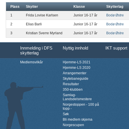
Plass
Skytter
Klasse
Skytterlag
1
Frida Lovise Karlsen
Junior 16-17 år
Bodø Østre
2
Elias Barli
Junior 16-17 år
Bodø Østre
3
Kristian Sverre Myrland
Junior 16-17 år
Bodø Østre
Innmelding i DFS
Nyttig innhold
IKT support
skytterlag
Medlemsvilkår
Hjemme-LS 2021
Hjemme-LS 2020
Arrangementer
Skytebaneguide
Resultater
350-klubben
Samlag-
Landsdelsmestere
Norgestoppen - 100 på
topp -
Søk
Bli medlem skjema
Norgescupen