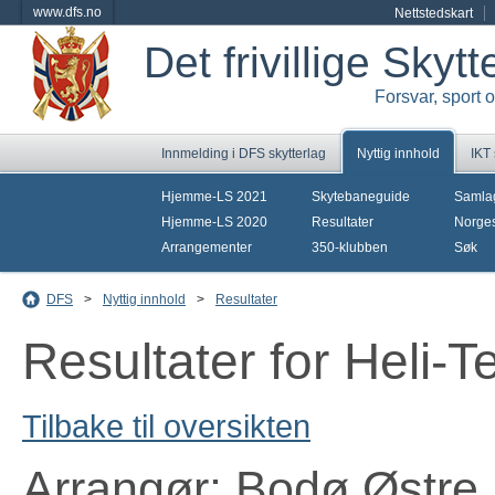
www.dfs.no
Nettstedskart
Det frivillige Skyt
Forsvar, sport 
Innmelding i DFS skytterlag
Nyttig innhold
IKT
Hjemme-LS 2021
Skytebaneguide
Samla
Hjemme-LS 2020
Resultater
Norges
Arrangementer
350-klubben
Søk
DFS
>
Nyttig innhold
>
Resultater
Resultater for Heli-
Tilbake til oversikten
Arrangør: Bodø Østre 