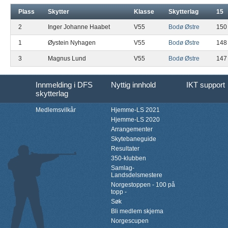
Plass
Skytter
Klasse
Skytterlag
15
2
Inger Johanne Haabet
V55
Bodø Østre
150
1
Øystein Nyhagen
V55
Bodø Østre
148
3
Magnus Lund
V55
Bodø Østre
147
Innmelding i DFS
Nyttig innhold
IKT support
skytterlag
Medlemsvilkår
Hjemme-LS 2021
Hjemme-LS 2020
Arrangementer
Skytebaneguide
Resultater
350-klubben
Samlag-
Landsdelsmestere
Norgestoppen - 100 på
topp -
Søk
Bli medlem skjema
Norgescupen