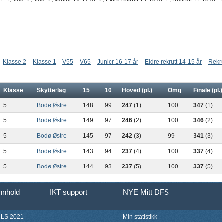
Klasse 2
Klasse 1
V55
V65
Junior 16-17 år
Eldre rekrutt 14-15 år
Rekru
Klasse
Skytterlag
15
10
Hoved (pl.)
Omg
Finale (pl.)
5
Bodø Østre
148
99
247
(1)
100
347
(1)
5
Bodø Østre
149
97
246
(2)
100
346
(2)
5
Bodø Østre
145
97
242
(3)
99
341
(3)
5
Bodø Østre
143
94
237
(4)
100
337
(4)
5
Bodø Østre
144
93
237
(5)
100
337
(5)
innhold
IKT support
NYE Mitt DFS
LS 2021
Min statistikk