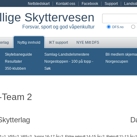
Nettstedskart
Kontakt oss
Facebook
Support
Landssk
illige Skyttervesen
Forsvar, sport og god våpenkultur
DFS.no
terlag
Nyttig innhold
IKT support
NYE Mitt DFS
Skytebaneguide
Samlag-Landsdelsmestere
Bli medlem skjema
Resultater
Norgestoppen - 100 på topp -
Norgescupen
350-klubben
Søk
i-Team 2
kytterlag
D
 1=1, V55=2, V65=2, Junior 16-17 år=2, Eldre rekrutt 14-15 år=2, Rekrutt 11-13 å