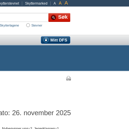
A
A
ytterstevnet
Skyttermarked
A
Skytterlagene
Stevner
Mitt DFS
ato: 26. november 2025
r=1, Nybegynner ung=2, Jegerklassen=1,