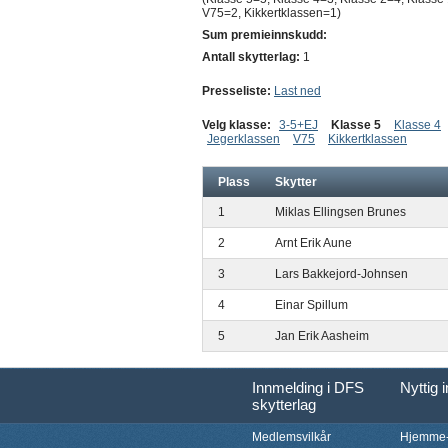
V75=2, Kikkertklassen=1)
Sum premieinnskudd:
Antall skytterlag:
1
Presseliste:
Last ned
Velg klasse:
3-5+EJ
Klasse 5
Klasse 4
Jegerklassen
V75
Kikkertklassen
Plass
Skytter
1
Miklas Ellingsen Brunes
2
Arnt Erik Aune
3
Lars Bakkejord-Johnsen
4
Einar Spillum
5
Jan Erik Aasheim
Innmelding i DFS
Nyttig 
skytterlag
Medlemsvilkår
Hjemme-