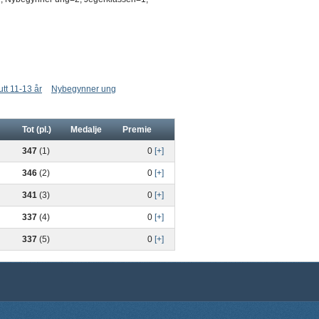
tt 11-13 år
Nybegynner ung
Tot (pl.)
Medalje
Premie
347
(1)
0
[+]
346
(2)
0
[+]
341
(3)
0
[+]
337
(4)
0
[+]
337
(5)
0
[+]