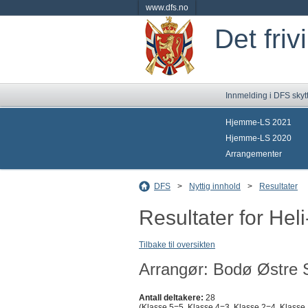
www.dfs.no
Det friv
Innmelding i DFS skyt
Hjemme-LS 2021
Hjemme-LS 2020
Arrangementer
DFS
>
Nyttig innhold
>
Resultater
Resultater for Hel
Tilbake til oversikten
Arrangør: Bodø Østre S
Antall deltakere:
28
(Klasse 5=5, Klasse 4=3, Klasse 2=4, Klasse