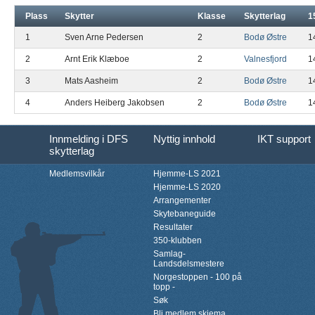
Plass
Skytter
Klasse
Skytterlag
1
1
Sven Arne Pedersen
2
Bodø Østre
1
2
Arnt Erik Klæboe
2
Valnesfjord
1
3
Mats Aasheim
2
Bodø Østre
1
4
Anders Heiberg Jakobsen
2
Bodø Østre
1
Innmelding i DFS
Nyttig innhold
IKT support
skytterlag
Medlemsvilkår
Hjemme-LS 2021
Hjemme-LS 2020
Arrangementer
Skytebaneguide
Resultater
350-klubben
Samlag-
Landsdelsmestere
Norgestoppen - 100 på
topp -
Søk
Bli medlem skjema