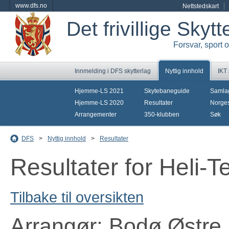
www.dfs.no
Nettstedskart
Det frivillige Skyt
Forsvar, sport 
Innmelding i DFS skytterlag
Nyttig innhold
IKT
Hjemme-LS 2021
Skytebaneguide
Samla
Hjemme-LS 2020
Resultater
Norges
Arrangementer
350-klubben
Søk
DFS
>
Nyttig innhold
>
Resultater
Resultater for Heli-
Tilbake til oversikten
Arrangør: Bodø Østre 