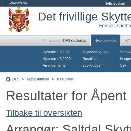
www.dfs.no
Nettstedskart
Det frivillige Skyt
Forsvar, sport 
Innmelding i DFS skytterlag
Nyttig innhold
IKT
Hjemme-LS 2021
Skytebaneguide
Samla
Hjemme-LS 2020
Resultater
Norges
Arrangementer
350-klubben
Søk
DFS
>
Nyttig innhold
>
Resultater
Resultater for Åpent
Tilbake til oversikten
Arrangør: Saltdal Skyt