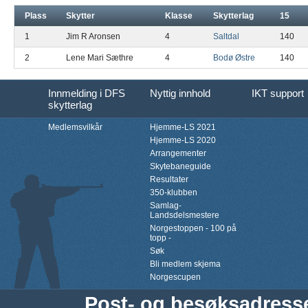
Plass
Skytter
Klasse
Skytterlag
15
1
Jim R Aronsen
4
Saltdal
140
2
Lene Mari Sæthre
4
Bodø Østre
140
Innmelding i DFS
Nyttig innhold
IKT support
skytterlag
Medlemsvilkår
Hjemme-LS 2021
Hjemme-LS 2020
Arrangementer
Skytebaneguide
Resultater
350-klubben
Samlag-
Landsdelsmestere
Norgestoppen - 100 på
topp -
Søk
Bli medlem skjema
Norgescupen
Post- og besøksadress