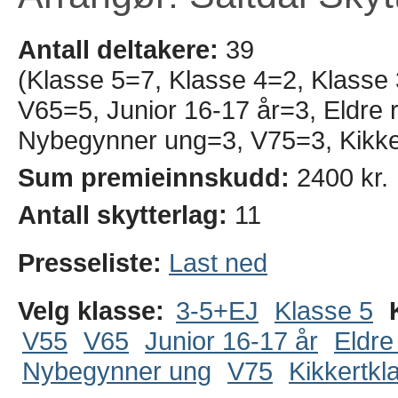
Antall deltakere:
39
(Klasse 5=7, Klasse 4=2, Klasse
V65=5, Junior 16-17 år=3, Eldre r
Nybegynner ung=3, V75=3, Kikker
Sum premieinnskudd:
2400 kr.
Antall skytterlag:
11
Presseliste:
Last ned
Velg klasse:
3-5+EJ
Klasse 5
V55
V65
Junior 16-17 år
Eldre
Nybegynner ung
V75
Kikkertkl