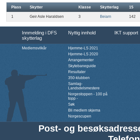
Plass
Skytter
Klasse
Skytterlag
15
1
Geir Asle Haraldsen
3
Beiarn
142
Innmelding i DFS
Nyttig innhold
IKT support
skytterlag
Medlemsvilkår
Hjemme-LS 2021
Hjemme-LS 2020
Arrangementer
Skytebaneguide
Resultater
350-klubben
Samlag-
Landsdelsmestere
Norgestoppen - 100 på
topp -
Søk
Bli medlem skjema
Norgescupen
Post- og besøksadress
Telefon