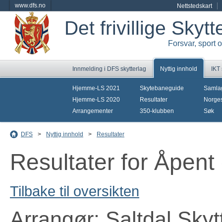
www.dfs.no
Nettstedskart
Det frivillige Skyt
Forsvar, sport 
Innmelding i DFS skytterlag
Nyttig innhold
IKT
Hjemme-LS 2021
Skytebaneguide
Samla
Hjemme-LS 2020
Resultater
Norges
Arrangementer
350-klubben
Søk
DFS
>
Nyttig innhold
>
Resultater
Resultater for Åpent
Tilbake til oversikten
Arrangør: Saltdal Skyt