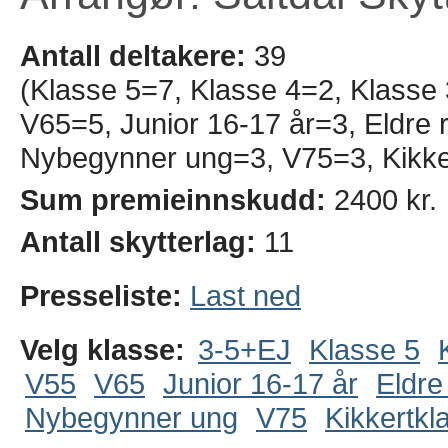
Antall deltakere:
39
(Klasse 5=7, Klasse 4=2, Klasse
V65=5, Junior 16-17 år=3, Eldre r
Nybegynner ung=3, V75=3, Kikker
Sum premieinnskudd:
2400 kr.
Antall skytterlag:
11
Presseliste:
Last ned
Velg klasse:
3-5+EJ
Klasse 5
V55
V65
Junior 16-17 år
Eldre
Nybegynner ung
V75
Kikkertkl