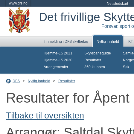
www.dfs.no
Nettstedskart
Det frivillige Skyt
Forsvar, sport 
Innmelding i DFS skytterlag
Nyttig innhold
IKT
Hjemme-LS 2021
Skytebaneguide
Samla
Hjemme-LS 2020
Resultater
Norges
Arrangementer
350-klubben
Søk
DFS
>
Nyttig innhold
>
Resultater
Resultater for Åpent
Tilbake til oversikten
Arrangør: Saltdal Skyt