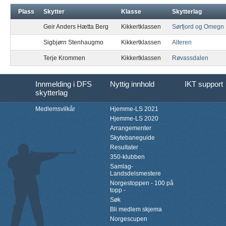
Plass
Skytter
Klasse
Skytterlag
Geir Anders Hætta Berg
Kikkertklassen
Sørfjord og Omegn
Sigbjørn Stenhaugmo
Kikkertklassen
Alteren
Terje Krommen
Kikkertklassen
Røvassdalen
Innmelding i DFS
Nyttig innhold
IKT support
skytterlag
Medlemsvilkår
Hjemme-LS 2021
Hjemme-LS 2020
Arrangementer
Skytebaneguide
Resultater
350-klubben
Samlag-
Landsdelsmestere
Norgestoppen - 100 på
topp -
Søk
Bli medlem skjema
Norgescupen