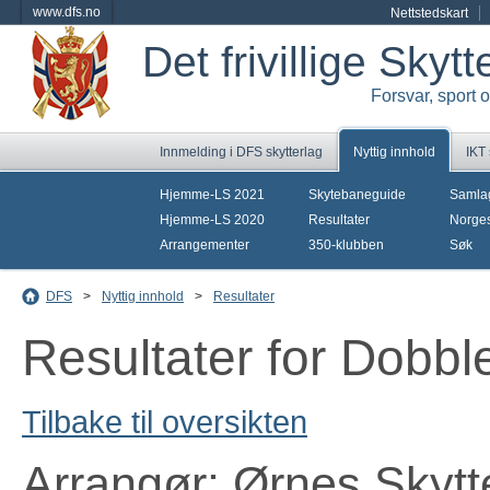
www.dfs.no
Nettstedskart
Det frivillige Skyt
Forsvar, sport 
Innmelding i DFS skytterlag
Nyttig innhold
IKT
Hjemme-LS 2021
Skytebaneguide
Samla
Hjemme-LS 2020
Resultater
Norges
Arrangementer
350-klubben
Søk
DFS
>
Nyttig innhold
>
Resultater
Resultater for Dobb
Tilbake til oversikten
Arrangør: Ørnes Skytt