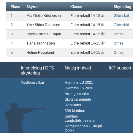
Plass
Skytter
Klasse
Skytterlag
1
Mia Olette Kristensen
Eldre rekrutt 14-15 år
Gildeskål
2
Yme Sirius Didriksen
Eldre rekrutt 14-15 år
Gildeskål
3
Patrick Nicolai Engan
Eldre rekrutt 14-15 år
Ørnes
4
Tiana Tannheden
Eldre rekrutt 14-15 år
Ørnes
5
Heline Hegglund
Eldre rekrutt 14-15 år
Ørnes
Innmelding i DFS
Nyttig innhold
IKT support
skytterlag
Medlemsvilkår
Hjemme-LS 2021
Hjemme-LS 2020
Arrangementer
Skytebaneguide
Resultater
350-klubben
Samlag-
Landsdelsmestere
Norgestoppen - 100 på
topp -