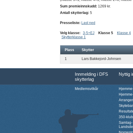
Sum premieinnskudd:
1269 kr.
Antall skytterlag:
5
Presseliste:
Last ned
Velg klasse:
3-5+EJ
Klasse 5
Klasse 4
Skytterklasse 1
Plass
Skytter
1
Lars Bakkejord-Johnsen
Innmelding i DFS
Nyttig 
skytterlag
Medlemsvilkår
Hjemme-
Hjemme-
Arrange
Skyteba
Resultat
350-klu
Samlag-
Landsde
Norgesto