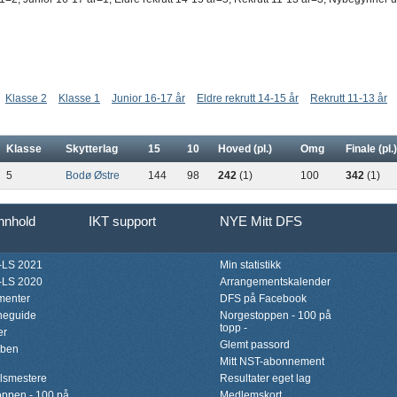
Klasse 2
Klasse 1
Junior 16-17 år
Eldre rekrutt 14-15 år
Rekrutt 11-13 år
Klasse
Skytterlag
15
10
Hoved (pl.)
Omg
Finale (pl.)
5
Bodø Østre
144
98
242
(1)
100
342
(1)
innhold
IKT support
NYE Mitt DFS
LS 2021
Min statistikk
LS 2020
Arrangementskalender
menter
DFS på Facebook
neguide
Norgestoppen - 100 på
topp -
er
Glemt passord
bben
Mitt NST-abonnement
lsmestere
Resultater eget lag
ppen - 100 på
Medlemskort