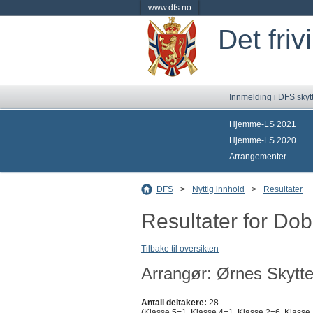
www.dfs.no
Det friv
Innmelding i DFS skyt
Hjemme-LS 2021
Hjemme-LS 2020
Arrangementer
DFS
>
Nyttig innhold
>
Resultater
Resultater for Do
Tilbake til oversikten
Arrangør: Ørnes Skytte
Antall deltakere:
28
(Klasse 5=1, Klasse 4=1, Klasse 2=6, Klasse 