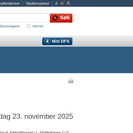
A
A
ytterstevnet
Skyttermarked
A
Skytterlagene
Stevner
Mitt DFS
ndag 23. november 2025
ung=6, Kikkertklassen=1, Skytterklasse 1=2)