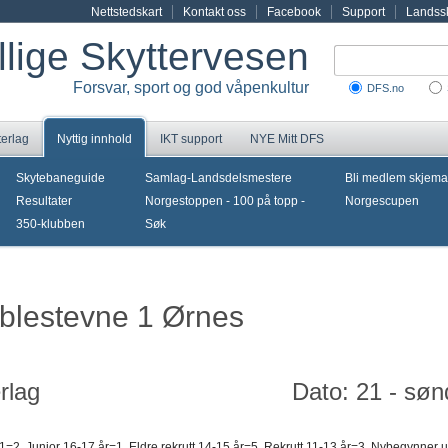
Nettstedskart
Kontakt oss
Facebook
Support
Landssk
illige Skyttervesen
Forsvar, sport og god våpenkultur
DFS.no
terlag
Nyttig innhold
IKT support
NYE Mitt DFS
Skytebaneguide
Samlag-Landsdelsmestere
Bli medlem skjema
Resultater
Norgestoppen - 100 på topp -
Norgescupen
350-klubben
Søk
bblestevne 1 Ørnes
rlag
Dato: 21 - sø
1=2, Junior 16-17 år=1, Eldre rekrutt 14-15 år=5, Rekrutt 11-13 år=3, Nybegynner 