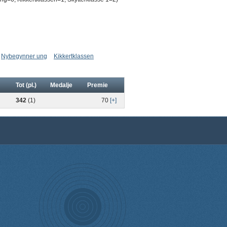
Nybegynner ung
Kikkertklassen
Tot (pl.)
Medalje
Premie
342
(1)
70
[+]