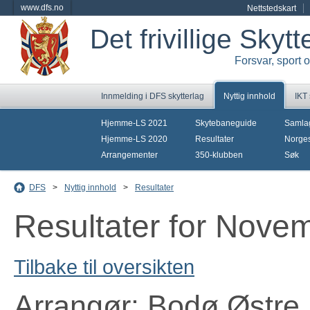
www.dfs.no
Nettstedskart
Det frivillige Skyt
Forsvar, sport 
Innmelding i DFS skytterlag
Nyttig innhold
IKT
Hjemme-LS 2021
Skytebaneguide
Samla
Hjemme-LS 2020
Resultater
Norges
Arrangementer
350-klubben
Søk
DFS
>
Nyttig innhold
>
Resultater
Resultater for Nove
Tilbake til oversikten
Arrangør: Bodø Østre 