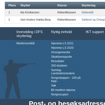
Plass
Skytter
Klasse
Skytterlag
1
Ida Kristiansen
Kikkertklassen
Gildeskål
2
Geir Anders Hætta Berg
Kikkertklassen
Sørfjord og Omeg
Innmelding i DFS
Nyttig innhold
IKT support
skytterlag
Medlemsvilkår
Hjemme-LS 2021
Hjemme-LS 2020
Arrangementer
Skytebaneguide
Resultater
350-klubben
Samlag-
Landsdelsmestere
Norgestoppen - 100 på
topp -
Søk
Bli medlem skjema
Norgescupen
Post- og besøksadress