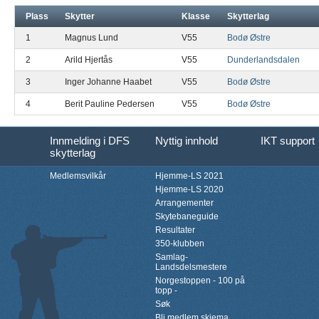
Plass
Skytter
Klasse
Skytterlag
1
Magnus Lund
V55
Bodø Østre
2
Arild Hjertås
V55
Dunderlandsdalen
3
Inger Johanne Haabet
V55
Bodø Østre
4
Berit Pauline Pedersen
V55
Bodø Østre
Innmelding i DFS
Nyttig innhold
IKT support
skytterlag
Medlemsvilkår
Hjemme-LS 2021
Hjemme-LS 2020
Arrangementer
Skytebaneguide
Resultater
350-klubben
Samlag-
Landsdelsmestere
Norgestoppen - 100 på
topp -
Søk
Bli medlem skjema