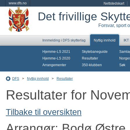
www.dfs.no
Nettstedskart
Det frivillige Skyt
Forsvar, sport 
Innmelding i DFS skytterlag
Nyttig innhold
IKT
Hjemme-LS 2021
Skytebaneguide
Samla
Hjemme-LS 2020
Resultater
Norges
Arrangementer
350-klubben
Søk
DFS
>
Nyttig innhold
>
Resultater
Resultater for Nove
Tilbake til oversikten
Arrangør: Bodø Østre 