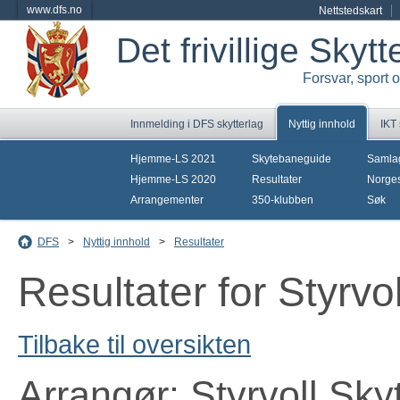
www.dfs.no
Nettstedskart
Det frivillige Skyt
Forsvar, sport 
Innmelding i DFS skytterlag
Nyttig innhold
IKT
Hjemme-LS 2021
Skytebaneguide
Samla
Hjemme-LS 2020
Resultater
Norges
Arrangementer
350-klubben
Søk
DFS
>
Nyttig innhold
>
Resultater
Resultater for Styrvo
Tilbake til oversikten
Arrangør: Styrvoll Sky