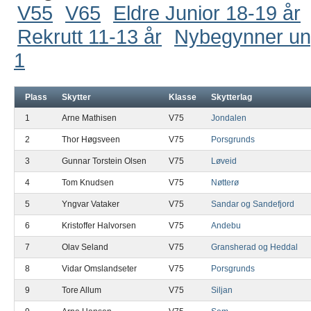
V55
V65
Eldre Junior 18-19 år
Rekrutt 11-13 år
Nybegynner u
1
Plass
Skytter
Klasse
Skytterlag
1
Arne Mathisen
V75
Jondalen
2
Thor Høgsveen
V75
Porsgrunds
3
Gunnar Torstein Olsen
V75
Løveid
4
Tom Knudsen
V75
Nøtterø
5
Yngvar Vataker
V75
Sandar og Sandefjord
6
Kristoffer Halvorsen
V75
Andebu
7
Olav Seland
V75
Gransherad og Heddal
8
Vidar Omslandseter
V75
Porsgrunds
9
Tore Allum
V75
Siljan