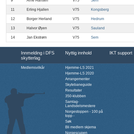
9
Arne Hansen
V75
Sem
11
Erling Hjallen
V75
Kongsberg
12
Borger Herland
V75
Hedrum
13
Halvor Øyen
V75
Sauland
14
Jan Ekstrøm
V75
Sem
Innmelding i DFS
Nyttig innhold
IKT support
skytterlag
Medlemsvilkår
Hjemme-LS 2021
Hjemme-LS 2020
Arrangementer
Skytebaneguide
Resultater
350-klubben
Samlag-
Landsdelsmestere
Norgestoppen - 100 på
topp -
Søk
Bli medlem skjema
Norgescupen