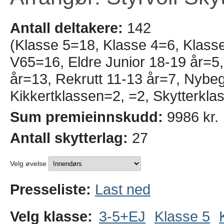
Antall deltakere:
142
(Klasse 5=18, Klasse 4=6, Klass
V65=16, Eldre Junior 18-19 år=5,
år=13, Rekrutt 11-13 år=7, Nyb
Kikkertklassen=2, =2, Skytterkla
Sum premieinnskudd:
9986 kr.
Antall skytterlag:
27
Velg øvelse
Presseliste:
Last ned
Velg klasse:
3-5+EJ
Klasse 5