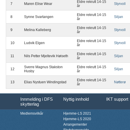
Eldre rekrutt 14-15
7
Maren Elise Wear
Styrvoll
år
Eldre rekrutt 14-15
8
Synne Svartangen
Siljan
år
Eldre rekrutt 14-15
9
Melina Kalleberg
Styrvoll
år
Eldre rekrutt 14-15
10
Ludvik Elgen
Styrvoll
år
Eldre rekrutt 14-15
11
Nils Petter Mjeltevik Høiseth
Siljan
år
Sverre Magnus Stakston
Eldre rekrutt 14-15
12
Siljan
Husby
år
Eldre rekrutt 14-15
13
Elias Nystuen Windingstad
Nøtterø
år
Innmelding i DFS
Nyttig innhold
IKT support
skytterlag
Medlemsvilkår
Hjemme-LS 2021
Hjemme-LS 2020
Arrangementer