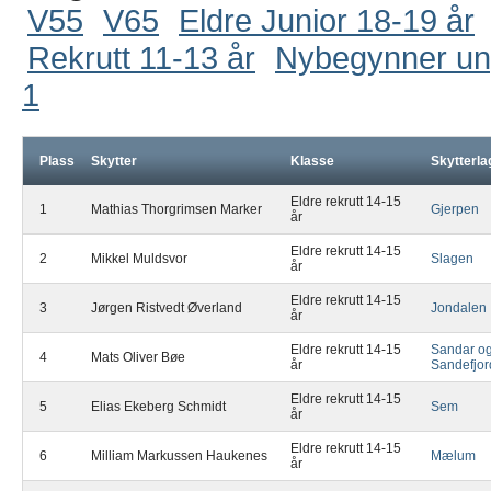
V55
V65
Eldre Junior 18-19 år
Rekrutt 11-13 år
Nybegynner u
1
Plass
Skytter
Klasse
Skytterla
Eldre rekrutt 14-15
1
Mathias Thorgrimsen Marker
Gjerpen
år
Eldre rekrutt 14-15
2
Mikkel Muldsvor
Slagen
år
Eldre rekrutt 14-15
3
Jørgen Ristvedt Øverland
Jondalen
år
Eldre rekrutt 14-15
Sandar o
4
Mats Oliver Bøe
år
Sandefjor
Eldre rekrutt 14-15
5
Elias Ekeberg Schmidt
Sem
år
Eldre rekrutt 14-15
6
Milliam Markussen Haukenes
Mælum
år