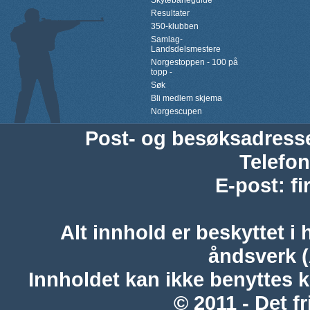
Skytebaneguide
Resultater
350-klubben
Samlag-
Landsdelsmestere
Norgestoppen - 100 på
topp -
Søk
Bli medlem skjema
Norgescupen
Post- og besøksadress
Telefon
E-post
:
f
Alt innhold er beskyttet i 
åndsverk 
Innholdet kan ikke benyttes 
© 2011 - Det fr