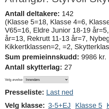
Antall deltakere:
142
(Klasse 5=18, Klasse 4=6, Klass
V65=16, Eldre Junior 18-19 år=5,
år=13, Rekrutt 11-13 år=7, Nyb
Kikkertklassen=2, =2, Skytterkla
Sum premieinnskudd:
9986 kr.
Antall skytterlag:
27
Velg øvelse
Presseliste:
Last ned
Velg klasse:
3-5+EJ
Klasse 5