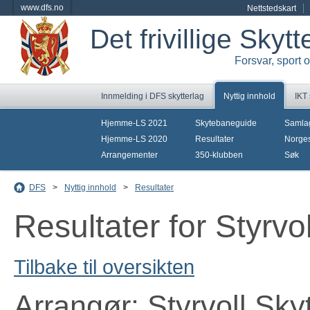
www.dfs.no
Nettstedskart
Det frivillige Skyt
Forsvar, sport 
Innmelding i DFS skytterlag
Nyttig innhold
IKT
Hjemme-LS 2021
Skytebaneguide
Samla
Hjemme-LS 2020
Resultater
Norges
Arrangementer
350-klubben
Søk
DFS
>
Nyttig innhold
>
Resultater
Resultater for Styrvo
Tilbake til oversikten
Arrangør: Styrvoll Sky