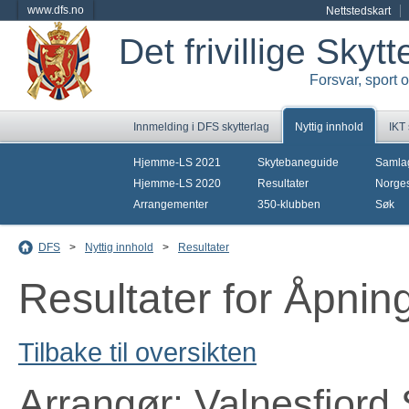
www.dfs.no
Nettstedskart
Det frivillige Skyt
Forsvar, sport 
Innmelding i DFS skytterlag
Nyttig innhold
IKT
Hjemme-LS 2021
Skytebaneguide
Samla
Hjemme-LS 2020
Resultater
Norges
Arrangementer
350-klubben
Søk
DFS
>
Nyttig innhold
>
Resultater
Resultater for Åpnin
Tilbake til oversikten
Arrangør: Valnesfjord 