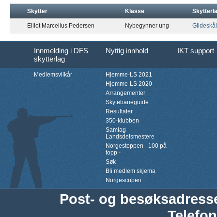
Skytter
Klasse
Skytterl
Elliot Marcelius Pedersen
Nybegynner ung
Gildeskål
Innmelding i DFS
Nyttig innhold
IKT support
skytterlag
Medlemsvilkår
Hjemme-LS 2021
Hjemme-LS 2020
Arrangementer
Skytebaneguide
Resultater
350-klubben
Samlag-
Landsdelsmestere
Norgestoppen - 100 på
topp -
Søk
Bli medlem skjema
Norgescupen
Post- og besøksadress
Telefon