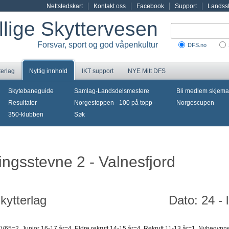
Nettstedskart
Kontakt oss
Facebook
Support
Landssk
illige Skyttervesen
Forsvar, sport og god våpenkultur
DFS.no
terlag
Nyttig innhold
IKT support
NYE Mitt DFS
Skytebaneguide
Samlag-Landsdelsmestere
Bli medlem skjema
Resultater
Norgestoppen - 100 på topp -
Norgescupen
350-klubben
Søk
ingsstevne 2 - Valnesfjord
kytterlag
Dato: 24 - 
 V65=2, Junior 16-17 år=4, Eldre rekrutt 14-15 år=4, Rekrutt 11-13 år=1, Nybegynn