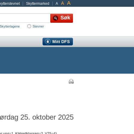
A
A
ytterstevnet
Skyttermarked
A
Skytterlagene
Stevner
Mitt DFS
lørdag 25. oktober 2025
er ung=1, Kikkertklassen=2, V75=4)