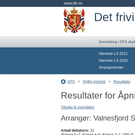
www.dfs.no
Det friv
Innmelding i DFS skyt
Hjemme-LS 2021
Hjemme-LS 2020
Arrangementer
DFS
>
Nyttig innhold
>
Resultater
Resultater for Åpn
Tilbake til oversikten
Arrangør: Valnesfjord S
Antall deltakere:
31
(Klasse 5=2, Klasse 4=5, Klasse 2=1, V55=5,