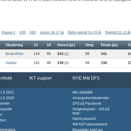
Klasse 2
V55
V65
Junior 16-17 år
Eldre rekrutt 14-15 år
Rekrutt 11-13 år
Skytterlag
15
10
Hoved (pl.)
Omg
Finale (pl.)
To
Bodø Østre
144
99
243
(1)
98
341
3
Saltdal
141
98
239
(2)
99
338
3
innhold
IKT support
NYE Mitt DFS
LS 2021
Min statistikk
LS 2020
Arrangementskalender
menter
DFS på Facebook
neguide
Norgestoppen - 100 på
topp -
er
Glemt passord
bben
Mitt NST-abonnement
lsmestere
Resultater eget lag