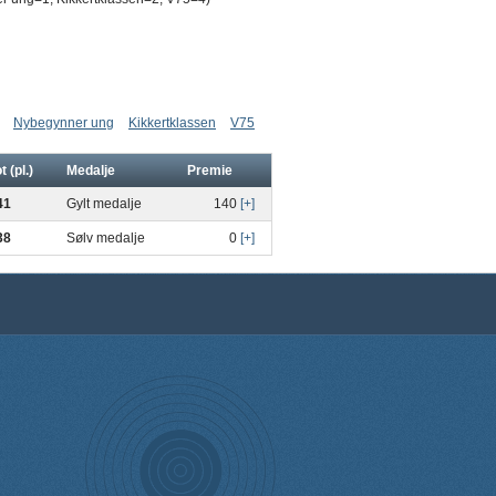
Nybegynner ung
Kikkertklassen
V75
t (pl.)
Medalje
Premie
41
Gylt medalje
140
[+]
38
Sølv medalje
0
[+]