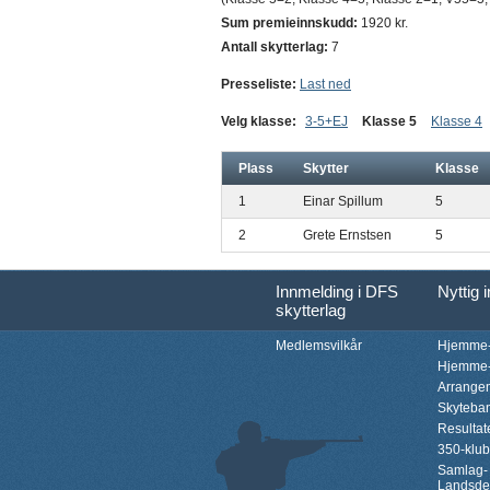
Sum premieinnskudd:
1920 kr.
Antall skytterlag:
7
Presseliste:
Last ned
Velg klasse:
3-5+EJ
Klasse 5
Klasse 4
Plass
Skytter
Klasse
1
Einar Spillum
5
2
Grete Ernstsen
5
Innmelding i DFS
Nyttig 
skytterlag
Medlemsvilkår
Hjemme-
Hjemme-
Arrange
Skyteba
Resultat
350-klu
Samlag-
Landsde