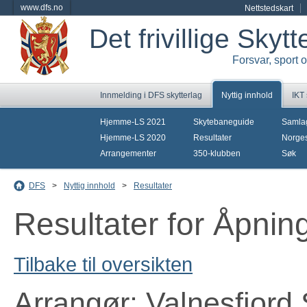
www.dfs.no
Nettstedskart
Det frivillige Skyt
Forsvar, sport 
Innmelding i DFS skytterlag
Nyttig innhold
IKT
Hjemme-LS 2021
Skytebaneguide
Samla
Hjemme-LS 2020
Resultater
Norges
Arrangementer
350-klubben
Søk
DFS
>
Nyttig innhold
>
Resultater
Resultater for Åpnin
Tilbake til oversikten
Arrangør: Valnesfjord 