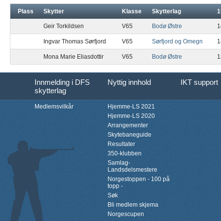
Plass
Skytter
Klasse
Skytterlag
1
Geir Torkildsen
V65
Bodø Østre
1
Ingvar Thomas Sørfjord
V65
Sørfjord og Omegn
1
Mona Marie Eliasdottir
V65
Bodø Østre
1
Innmelding i DFS
Nyttig innhold
IKT support
skytterlag
Medlemsvilkår
Hjemme-LS 2021
Hjemme-LS 2020
Arrangementer
Skytebaneguide
Resultater
350-klubben
Samlag-
Landsdelsmestere
Norgestoppen - 100 på
topp -
Søk
Bli medlem skjema
Norgescupen