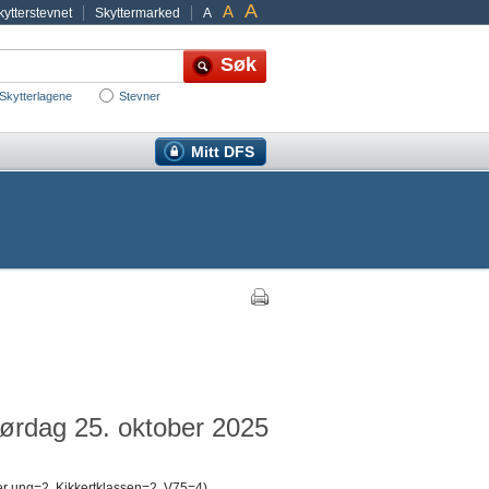
A
A
ytterstevnet
Skyttermarked
A
Skytterlagene
Stevner
Mitt DFS
lørdag 25. oktober 2025
er ung=2, Kikkertklassen=2, V75=4)