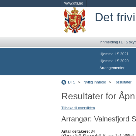
www.dfs.no
Det friv
Innmelding i DFS skyt
Hjemme-LS 2021
Hjemme-LS 2020
Arrangementer
DFS
>
Nyttig innhold
>
Resultater
Resultater for Åpn
Tilbake til oversikten
Arrangør: Valnesfjord S
Antall deltakere:
34
(Klasse 5=3, Klasse 4=5, Klasse 2=1, V55=5,