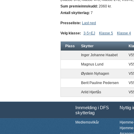
Sum premieinnskudd:
2060 kr.
Antall skytterlag:
7
Presseliste:
Last ned
Velg klasse:
3-5+EJ
Klasse 5
Klasse 4
Plass
Skytter
Kl
Inger Johanne Haabet
V5
Magnus Lund
V5
Øystein Nyhagen
V5
Berit Pauline Pedersen
V5
Arild Hjertås
V5
Innmelding i DFS
Nyttig 
skytterlag
Medlemsvilkår
Hjemme-
Hjemme-
Arrange