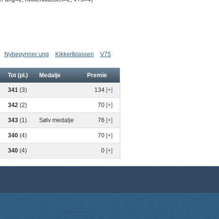
Nybegynner ung
Kikkertklassen
V75
Tot (pl.)
Medalje
Premie
341
(3)
134
[+]
342
(2)
70
[+]
343
(1)
Sølv medalje
76
[+]
340
(4)
70
[+]
340
(4)
0
[+]