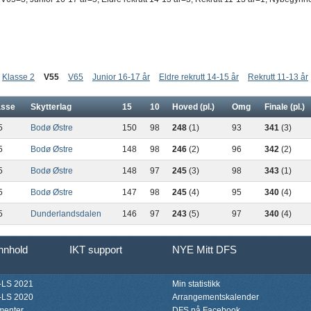
Klasse 2
V55
V65
Junior 16-17 år
Eldre rekrutt 14-15 år
Rekrutt 11-13 år
asse
Skytterlag
15
10
Hoved (pl.)
Omg
Finale (pl.)
5
Bodø Østre
150
98
248
(1)
93
341
(3)
5
Bodø Østre
148
98
246
(2)
96
342
(2)
5
Bodø Østre
148
97
245
(3)
98
343
(1)
5
Bodø Østre
147
98
245
(4)
95
340
(4)
5
Dunderlandsdalen
146
97
243
(5)
97
340
(4)
innhold
IKT support
NYE Mitt DFS
LS 2021
Min statistikk
LS 2020
Arrangementskalender
menter
DFS på Facebook