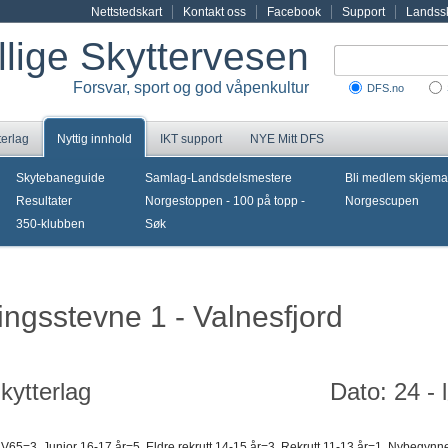
Nettstedskart
Kontakt oss
Facebook
Support
Landssk
illige Skyttervesen
Forsvar, sport og god våpenkultur
DFS.no
terlag
Nyttig innhold
IKT support
NYE Mitt DFS
Skytebaneguide
Samlag-Landsdelsmestere
Bli medlem skjema
Resultater
Norgestoppen - 100 på topp -
Norgescupen
350-klubben
Søk
ingsstevne 1 - Valnesfjord
kytterlag
Dato: 24 - 
 V65=3, Junior 16-17 år=5, Eldre rekrutt 14-15 år=3, Rekrutt 11-13 år=1, Nybegynn